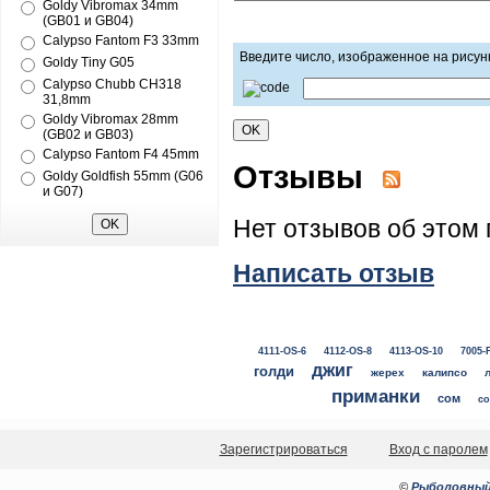
Goldy Vibromax 34mm
(GB01 и GB04)
Calypso Fantom F3 33mm
Введите число, изображенное на рисун
Goldy Tiny G05
Calypso Chubb CH318
31,8mm
Goldy Vibromax 28mm
(GB02 и GB03)
Calypso Fantom F4 45mm
Отзывы
Goldy Goldfish 55mm (G06
и G07)
Нет отзывов об этом 
Написать отзыв
4111-OS-6
4112-OS-8
4113-OS-10
7005-
джиг
голди
жерех
калипсо
приманки
сом
со
Зарегистрироваться
Вход с паролем
©
Рыболовный