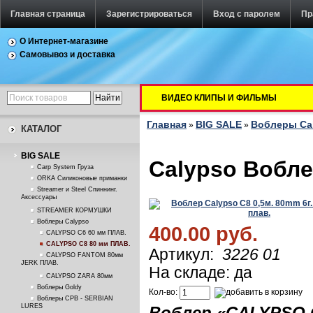
Главная страница
Зарегистрироваться
Вход с паролем
Пр
О Интернет-магазине
Самовывоз и доставка
ВИДЕО КЛИПЫ И ФИЛЬМЫ
Главная
BIG SALE
Воблеры Ca
»
»
КАТАЛОГ
BIG SALE
Calypso Вобле
Carp System Груза
ORKA Силиконовые приманки
Streamer и Steel Спиннинг.
Аксессуары
STREAMER КОРМУШКИ
Воблеры Calypso
400.00 руб.
CALYPSO C6 60 мм ПЛАВ.
CALYPSO C8 80 мм ПЛАВ.
Артикул:
3226 01
CALYPSO FANTOM 80мм
JERK ПЛАВ.
На складе: да
CALYPSO ZARA 80мм
Воблеры Goldy
Кол-во:
Воблеры СРВ - SERBIAN
LURES
Воблер «
CALYPSO 