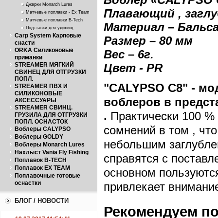
Джерки Monarch Lures
Плавающий , заглу
Матчевые поплавки - Ex Team
Матчевые поплавки B-Tech
Материал – Бальс
Подставки для удилищ
Carp System Карповые
Размер – 80 м
м
снасти
ORKA Силиконовые
Вес – 6г.
приманки
STREAMER МЯГКИЙ
Цвет - PR
СВИНЕЦ ДЛЯ ОТГРУЗКИ
ПОПЛ.
"CALYPSO
С8"
- мо
STREAMER ПВХ И
СИЛИКОНОВЫЕ
воблеров в предс
АКСЕССУАРЫ
STREAMER СВИНЦ.
.
Практически 100 % -
ГРУЗИЛА ДЛЯ ОТГРУЗКИ
ПОПЛ. ОСНАСТОК
сомнений в том , что
Воблеры CALYPSO
Воблеры GOLDY
небольшим заглублен
Воблеры Monarch Lures
Нахлыст Vania Fly Fishing
справятся с поставл
Поплавок B-TECH
Поплавок EX TEAM
основном пользуются
Поплавочные готовые
оснастки
привлекает внимани
БЛОГ / НОВОСТИ
Рекомендуем п