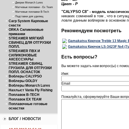
Джерки Monarch Lures
Цвет - P
Матчевые поплавки - Ex Team
"CALYPSO
С8"
- модель классичес
Матчевые поплавки B-Tech
никаких сомнений в том , что в ситу
Подставки для удилищ
ловле данным воблером в основном по
Carp System Карповые
снасти
ORKA Силиконовые
Рекомендуем посмотреть
приманки
STREAMER МЯГКИЙ
Gamakatsu Крючок Treble 13 Magic 
СВИНЕЦ ДЛЯ ОТГРУЗКИ
ПОПЛ.
Gamakatsu Крючок LS-3423F №4 (7
STREAMER ПВХ И
СИЛИКОНОВЫЕ
Есть вопросы?
АКСЕССУАРЫ
STREAMER СВИНЦ.
Вы можете задать нам вопрос(ы) с пом
ГРУЗИЛА ДЛЯ ОТГРУЗКИ
ПОПЛ. ОСНАСТОК
Имя:
Воблеры CALYPSO
Воблеры GOLDY
Email
Воблеры Monarch Lures
Нахлыст Vania Fly Fishing
Поплавок B-TECH
Пожалуйста, сформулируйте Ваши вопрос
Поплавок EX TEAM
Поплавочные готовые
оснастки
БЛОГ / НОВОСТИ