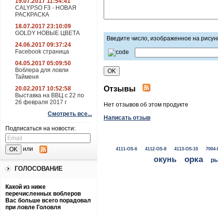
19.07.2017 11:54:41
CALYPSO F3 - НОВАЯ
РАСКРАСКА
18.07.2017 23:10:09
GOLDY НОВЫЕ ЦВЕТА
Введите число, изображенное на рисун
24.06.2017 09:37:24
Facebook страница
04.05.2017 05:09:50
Воблера для ловли
Тайменя
Отзывы
20.02.2017 10:52:58
Выставка на ВВЦ с 22 по
26 февраля 2017 г
Нет отзывов об этом продукте
Смотреть все...
Написать отзыв
Подписаться на новости:
или
4111-OS-6
4112-OS-8
4113-OS-10
7004-
окунь
орка
ры
ГОЛОСОВАНИЕ
Какой из ниже
перечисленных воблеров
Вас больше всего порадовал
при ловле Головля