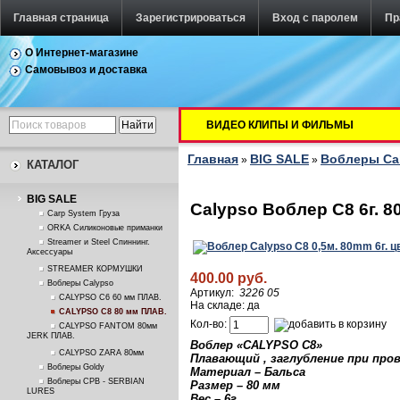
Главная страница
Зарегистрироваться
Вход с паролем
Пр
О Интернет-магазине
Самовывоз и доставка
ВИДЕО КЛИПЫ И ФИЛЬМЫ
Главная
BIG SALE
Воблеры Ca
»
»
КАТАЛОГ
BIG SALE
Calypso Воблер C8 6г. 8
Carp System Груза
ORKA Силиконовые приманки
Streamer и Steel Спиннинг.
Аксессуары
STREAMER КОРМУШКИ
400.00 руб.
Воблеры Calypso
Артикул:
3226 05
CALYPSO C6 60 мм ПЛАВ.
На складе: да
CALYPSO C8 80 мм ПЛАВ.
Кол-во:
CALYPSO FANTOM 80мм
JERK ПЛАВ.
Воблер «
CALYPSO C8
»
CALYPSO ZARA 80мм
Плавающий , заглубление при пров
Воблеры Goldy
Материал – Бальса
Воблеры СРВ - SERBIAN
Размер – 80 м
м
LURES
Вес – 6г.