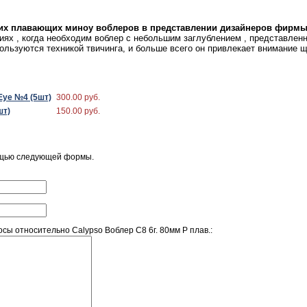
ких плавающих миноу воблеров в представлении дизайнеров фирмы
ациях , когда необходим воблер с небольшим заглублением , представлен
льзуются техникой твичинга, и больше всего он привлекает внимание щ
Eye №4 (5шт)
300.00 руб.
шт)
150.00 руб.
ощью следующей формы.
ы относительно Calypso Воблер C8 6г. 80мм P плав.: