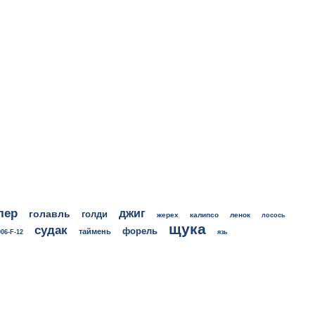
лер
джиг
голавль
голди
жерех
калипсо
ленок
лосось
щука
судак
форель
таймень
06-F-12
язь