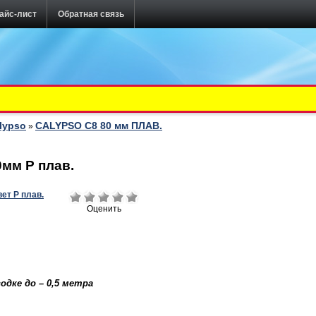
айс-лист
Обратная связь
lypso
CALYPSO C8 80 мм ПЛАВ.
»
0мм P плав.
Оценить
одке до – 0,5 метра