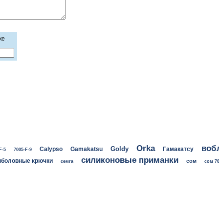
ке
воб
Orka
Goldy
Calypso
Gamakatsu
Гамакатсу
F-5
7005-F-9
силиконовые приманки
боловные крючки
сом
семга
сом 70