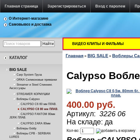
Главная страница
Зарегистрироваться
Вход с паролем
Пр
О Интернет-магазине
Самовывоз и доставка
ВИДЕО КЛИПЫ И ФИЛЬМЫ
Главная
BIG SALE
Воблеры Ca
»
»
КАТАЛОГ
BIG SALE
Calypso Вобле
Carp System Груза
ORKA Силиконовые приманки
Streamer и Steel Спиннинг.
Аксессуары
STREAMER КОРМУШКИ
Воблеры Calypso
400.00 руб.
CALYPSO C6 60 мм ПЛАВ.
CALYPSO C8 80 мм ПЛАВ.
Артикул:
3226 06
CALYPSO FANTOM 80мм
JERK ПЛАВ.
На складе: да
CALYPSO ZARA 80мм
Воблеры Goldy
Кол-во:
Воблеры СРВ - SERBIAN
LURES
Воблер «
CALYPSO 