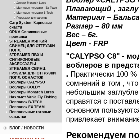
Джерки Monarch Lures
Плавающий , заглу
Матчевые поплавки - Ex Team
Матчевые поплавки B-Tech
Материал – Бальс
Подставки для удилищ
Carp System Карповые
Размер – 80 м
м
снасти
ORKA Силиконовые
Вес – 6г.
приманки
STREAMER МЯГКИЙ
Цвет - FRP
СВИНЕЦ ДЛЯ ОТГРУЗКИ
ПОПЛ.
"CALYPSO
С8"
- мо
STREAMER ПВХ И
СИЛИКОНОВЫЕ
воблеров в предс
АКСЕССУАРЫ
STREAMER СВИНЦ.
.
Практически 100 % -
ГРУЗИЛА ДЛЯ ОТГРУЗКИ
ПОПЛ. ОСНАСТОК
сомнений в том , что
Воблеры CALYPSO
Воблеры GOLDY
небольшим заглублен
Воблеры Monarch Lures
Нахлыст Vania Fly Fishing
справятся с поставл
Поплавок B-TECH
Поплавок EX TEAM
основном пользуются
Поплавочные готовые
оснастки
привлекает внимани
БЛОГ / НОВОСТИ
Рекомендуем п