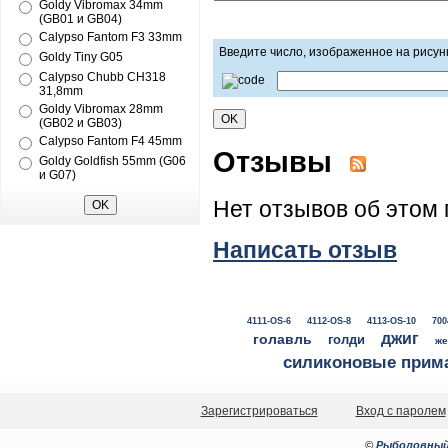
Goldy Vibromax 34mm
(GB01 и GB04)
Calypso Fantom F3 33mm
Введите число, изображенное на рисун
Goldy Tiny G05
Calypso Chubb CH318
31,8mm
Goldy Vibromax 28mm
(GB02 и GB03)
Calypso Fantom F4 45mm
Отзывы
Goldy Goldfish 55mm (G06
и G07)
Нет отзывов об этом 
Написать отзыв
4111-OS-6
4112-OS-8
4113-OS-10
700
джиг
голавль
голди
же
силиконовые прим
Зарегистрироваться
Вход с паролем
©
Рыболовный