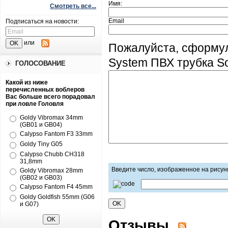
Имя:
Смотреть все...
Email
Подписаться на новости:
или
Пожалуйста, сформул
System ПВХ трубка So
ГОЛОСОВАНИЕ
Какой из ниже
перечисленных воблеров
Вас больше всего порадовал
при ловле Головля
Goldy Vibromax 34mm
(GB01 и GB04)
Calypso Fantom F3 33mm
Goldy Tiny G05
Calypso Chubb CH318
31,8mm
Введите число, изображенное на рисун
Goldy Vibromax 28mm
(GB02 и GB03)
Calypso Fantom F4 45mm
Goldy Goldfish 55mm (G06
и G07)
Отзывы