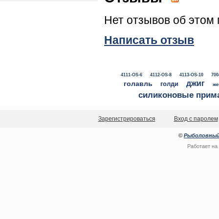
Нет отзывов об этом 
Написать отзыв
4111-OS-6
4112-OS-8
4113-OS-10
700
джиг
голавль
голди
же
силиконовые прим
Зарегистрироваться
Вход с паролем
©
Рыболовный
Работает на