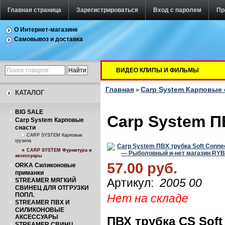
Главная страница
Зарегистрироваться
Вход с паролем
Пр
О Интернет-магазине
Самовывоз и доставка
ВИДЕО КЛИПЫ И ФИЛЬМЫ
Главная
Carp System Карповые 
»
КАТАЛОГ
BIG SALE
Carp System П
Carp System Карповые
снасти
CARP SYSTEM Карповые
грузила
CARP SYSTEM Фурнитура и
аксессуары
57.00 руб.
ORKA Силиконовые
приманки
STREAMER МЯГКИЙ
Артикул:
2005 00
СВИНЕЦ ДЛЯ ОТГРУЗКИ
ПОПЛ.
Нет на складе
STREAMER ПВХ И
СИЛИКОНОВЫЕ
АКСЕССУАРЫ
ПВХ трубка CS Soft
STREAMER СВИНЦ.