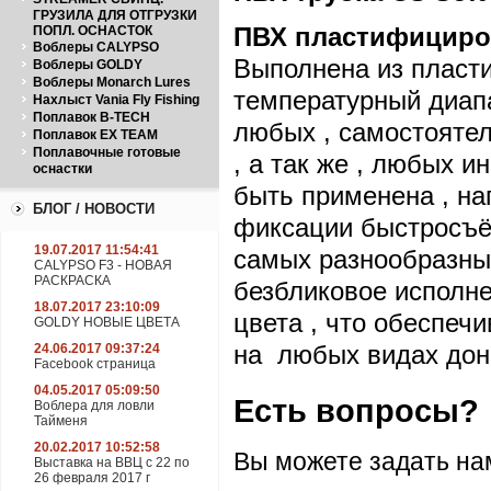
ГРУЗИЛА ДЛЯ ОТГРУЗКИ
ПВХ пластифициров
ПОПЛ. ОСНАСТОК
Воблеры CALYPSO
Выполнена из пласт
Воблеры GOLDY
Воблеры Monarch Lures
температурный диапа
Нахлыст Vania Fly Fishing
Поплавок B-TECH
любых , самостоятел
Поплавок EX TEAM
Поплавочные готовые
, а так же , любых 
оснастки
быть применена , на
БЛОГ / НОВОСТИ
фиксации быстросъём
19.07.2017 11:54:41
самых разнообразных
CALYPSO F3 - НОВАЯ
РАСКРАСКА
безбликовое исполн
18.07.2017 23:10:09
цвета , что обеспеч
GOLDY НОВЫЕ ЦВЕТА
на любых видах донн
24.06.2017 09:37:24
Facebook страница
04.05.2017 05:09:50
Есть вопросы?
Воблера для ловли
Тайменя
20.02.2017 10:52:58
Вы можете задать н
Выставка на ВВЦ с 22 по
26 февраля 2017 г