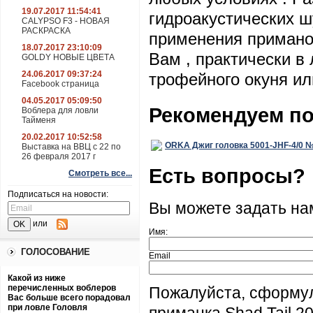
19.07.2017 11:54:41
гидроакустических 
CALYPSO F3 - НОВАЯ
РАСКРАСКА
применения примано
18.07.2017 23:10:09
Вам , практически в
GOLDY НОВЫЕ ЦВЕТА
24.06.2017 09:37:24
трофейного окуня или
Facebook страница
04.05.2017 05:09:50
Рекомендуем п
Воблера для ловли
Тайменя
20.02.2017 10:52:58
ORKA Джиг головка 5001-JHF-4/0 №4
Выставка на ВВЦ с 22 по
26 февраля 2017 г
Есть вопросы?
Смотреть все...
Подписаться на новости:
Вы можете задать н
или
Имя:
ГОЛОСОВАНИЕ
Email
Какой из ниже
перечисленных воблеров
Пожалуйста, сформу
Вас больше всего порадовал
при ловле Головля