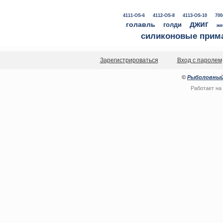
4111-OS-6
4112-OS-8
4113-OS-10
700
джиг
голавль
голди
же
силиконовые прим
Зарегистрироваться
Вход с паролем
©
Рыболовный
Работает на