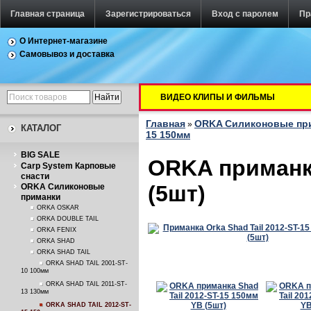
Главная страница
Зарегистрироваться
Вход с паролем
Пр
О Интернет-магазине
Самовывоз и доставка
ВИДЕО КЛИПЫ И ФИЛЬМЫ
Главная
ORKA Силиконовые пр
»
КАТАЛОГ
15 150мм
BIG SALE
ORKA приманка
Carp System Карповые
снасти
(5шт)
ORKA Силиконовые
приманки
ORKA OSKAR
ORKA DOUBLE TAIL
ORKA FENIX
ORKA SHAD
ORKA SHAD TAIL
ORKA SHAD TAIL 2001-ST-
10 100мм
ORKA SHAD TAIL 2011-ST-
13 130мм
ORKA SHAD TAIL 2012-ST-