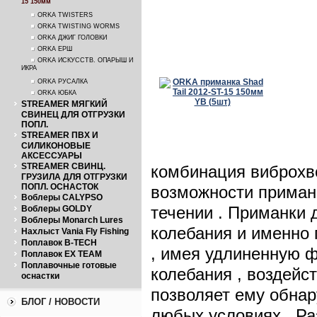
15 150мм
ORKA TWISTERS
ORKA TWISTING WORMS
ORKA ДЖИГ ГОЛОВКИ
ORKA ЕРШ
ORKA ИСКУССТВ. ОПАРЫШ И
ИКРА
ORKA РУСАЛКА
ORKA ЮБКА
STREAMER МЯГКИЙ
СВИНЕЦ ДЛЯ ОТГРУЗКИ
ПОПЛ.
STREAMER ПВХ И
СИЛИКОНОВЫЕ
АКСЕССУАРЫ
STREAMER СВИНЦ.
комбинация виброхво
ГРУЗИЛА ДЛЯ ОТГРУЗКИ
ПОПЛ. ОСНАСТОК
возможности приман
Воблеры CALYPSO
течении . Приманки
Воблеры GOLDY
Воблеры Monarch Lures
колебания и именно 
Нахлыст Vania Fly Fishing
Поплавок B-TECH
, имея удлиненную 
Поплавок EX TEAM
Поплавочные готовые
колебания , воздейс
оснастки
позволяет ему обнар
БЛОГ / НОВОСТИ
любых условиях . Ра