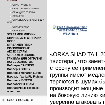
15 150мм
ORKA TWISTERS
ORKA TWISTING WORMS
ORKA ДЖИГ ГОЛОВКИ
ORKA ЕРШ
ORKA ИСКУССТВ. ОПАРЫШ И
ИКРА
ORKA РУСАЛКА
ORKA ЮБКА
STREAMER МЯГКИЙ
СВИНЕЦ ДЛЯ ОТГРУЗКИ
ПОПЛ.
STREAMER ПВХ И
СИЛИКОНОВЫЕ
АКСЕССУАРЫ
«ORKA SHAD TAIL 20
STREAMER СВИНЦ.
ГРУЗИЛА ДЛЯ ОТГРУЗКИ
твистера , что заме
ПОПЛ. ОСНАСТОК
Воблеры CALYPSO
сторону её применен
Воблеры GOLDY
Воблеры Monarch Lures
группы имеют медле
Нахлыст Vania Fly Fishing
теряются в шумах бы
Поплавок B-TECH
Поплавок EX TEAM
производит мощные 
Поплавочные готовые
оснастки
на боковую линию хи
БЛОГ / НОВОСТИ
уверенно атаковать 