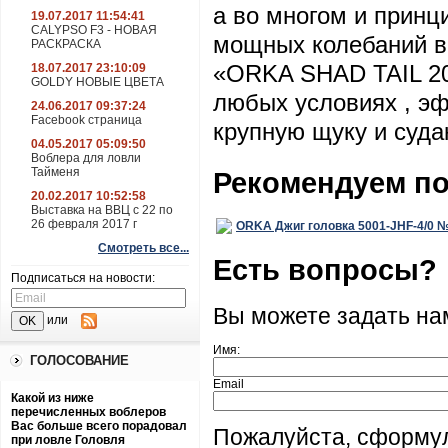
а во многом и принц
19.07.2017 11:54:41
CALYPSO F3 - НОВАЯ
мощных колебаний в
РАСКРАСКА
«ORKA SHAD TAIL 20
18.07.2017 23:10:09
GOLDY НОВЫЕ ЦВЕТА
любых условиях , эф
24.06.2017 09:37:24
Facebook страница
крупную щуку и судак
04.05.2017 05:09:50
Воблера для ловли
Тайменя
Рекомендуем п
20.02.2017 10:52:58
Выставка на ВВЦ с 22 по
26 февраля 2017 г
ORKA Джиг головка 5001-JHF-4/0 №4
Смотреть все...
Есть вопросы?
Подписаться на новости:
Вы можете задать н
или
Имя:
ГОЛОСОВАНИЕ
Email
Какой из ниже
перечисленных воблеров
Вас больше всего порадовал
Пожалуйста, сформу
при ловле Головля