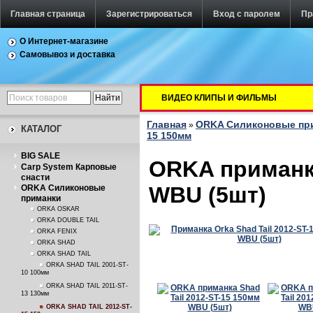
Главная страница
Зарегистрироваться
Вход с паролем
Пр
О Интернет-магазине
Самовывоз и доставка
ВИДЕО КЛИПЫ И ФИЛЬМЫ
Главная
ORKA Силиконовые пр
»
КАТАЛОГ
15 150мм
BIG SALE
ORKA приманка
Carp System Карповые
снасти
WBU (5шт)
ORKA Силиконовые
приманки
ORKA OSKAR
ORKA DOUBLE TAIL
ORKA FENIX
ORKA SHAD
ORKA SHAD TAIL
ORKA SHAD TAIL 2001-ST-
10 100мм
ORKA SHAD TAIL 2011-ST-
13 130мм
ORKA SHAD TAIL 2012-ST-