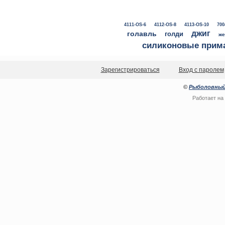
4111-OS-6
4112-OS-8
4113-OS-10
700
джиг
голавль
голди
же
силиконовые прим
Зарегистрироваться
Вход с паролем
©
Рыболовный
Работает на