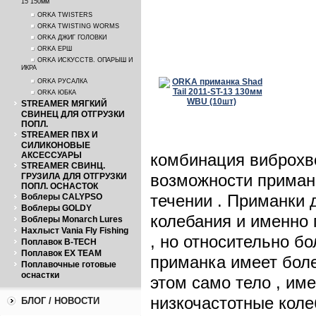
15 150мм
ORKA TWISTERS
ORKA TWISTING WORMS
ORKA ДЖИГ ГОЛОВКИ
ORKA ЕРШ
ORKA ИСКУССТВ. ОПАРЫШ И
ИКРА
ORKA РУСАЛКА
ORKA ЮБКА
STREAMER МЯГКИЙ
СВИНЕЦ ДЛЯ ОТГРУЗКИ
ПОПЛ.
STREAMER ПВХ И
СИЛИКОНОВЫЕ
АКСЕССУАРЫ
комбинация виброхво
STREAMER СВИНЦ.
возможности приман
ГРУЗИЛА ДЛЯ ОТГРУЗКИ
ПОПЛ. ОСНАСТОК
течении . Приманки
Воблеры CALYPSO
Воблеры GOLDY
колебания и именно 
Воблеры Monarch Lures
Нахлыст Vania Fly Fishing
, но относительно б
Поплавок B-TECH
Поплавок EX TEAM
приманка имеет боле
Поплавочные готовые
оснастки
этом само тело , и
низкочастотные коле
БЛОГ / НОВОСТИ