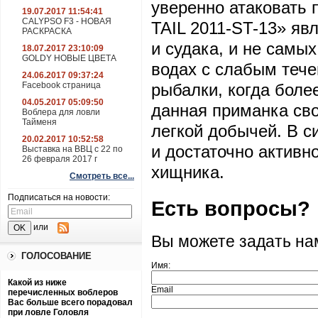
уверенно атаковать
19.07.2017 11:54:41
CALYPSO F3 - НОВАЯ
TAIL 2011-ST-13» яв
РАСКРАСКА
и судака, и не самы
18.07.2017 23:10:09
GOLDY НОВЫЕ ЦВЕТА
водах с слабым тече
24.06.2017 09:37:24
Facebook страница
рыбалки, когда боле
04.05.2017 05:09:50
данная приманка св
Воблера для ловли
Тайменя
легкой добычей. В с
20.02.2017 10:52:58
и достаточно активн
Выставка на ВВЦ с 22 по
26 февраля 2017 г
хищника.
Смотреть все...
Подписаться на новости:
Есть вопросы?
или
Вы можете задать н
ГОЛОСОВАНИЕ
Имя:
Какой из ниже
Email
перечисленных воблеров
Вас больше всего порадовал
при ловле Головля