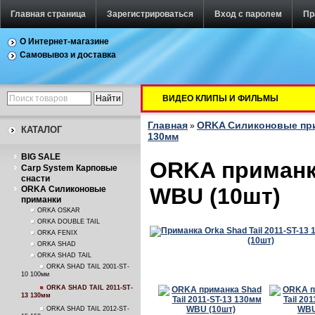
Главная страница
Зарегистрироваться
Вход с паролем
Пр
О Интернет-магазине
Самовывоз и доставка
ВИДЕО КЛИПЫ И ФИЛЬМЫ
Главная
ORKA Силиконовые пр
»
КАТАЛОГ
130мм
BIG SALE
ORKA приманка
Carp System Карповые
снасти
WBU (10шт)
ORKA Силиконовые
приманки
ORKA OSKAR
ORKA DOUBLE TAIL
ORKA FENIX
ORKA SHAD
ORKA SHAD TAIL
ORKA SHAD TAIL 2001-ST-
10 100мм
ORKA SHAD TAIL 2011-ST-
13 130мм
ORKA SHAD TAIL 2012-ST-