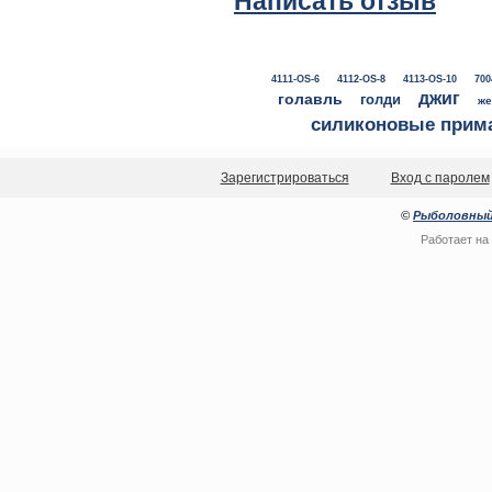
Написать отзыв
4111-OS-6
4112-OS-8
4113-OS-10
700
джиг
голавль
голди
же
силиконовые прим
Зарегистрироваться
Вход с паролем
©
Рыболовный
Работает на