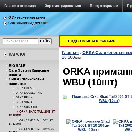
Главная страница
Зарегистрироваться
Вход с паролем
Пр
О Интернет-магазине
Самовывоз и доставка
ВИДЕО КЛИПЫ И ФИЛЬМЫ
Главная
ORKA Силиконовые пр
»
КАТАЛОГ
10 100мм
BIG SALE
ORKA приманка
Carp System Карповые
снасти
WBU (10шт)
ORKA Силиконовые
приманки
ORKA OSKAR
ORKA DOUBLE TAIL
ORKA FENIX
ORKA SHAD
ORKA SHAD TAIL
ORKA SHAD TAIL 2001-ST-
10 100мм
ORKA SHAD TAIL 2011-ST-
13 130мм
ORKA SHAD TAIL 2012-ST-