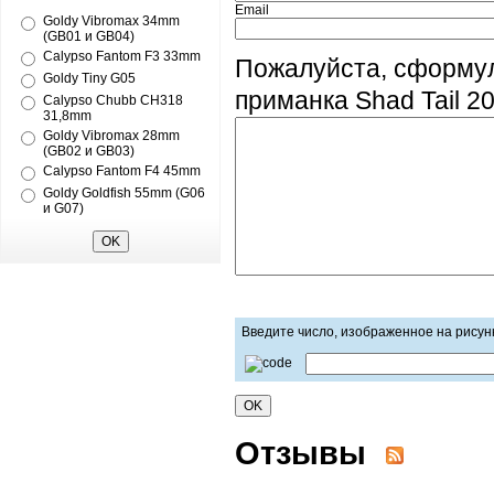
Email
Goldy Vibromax 34mm
(GB01 и GB04)
Calypso Fantom F3 33mm
Пожалуйста, сформу
Goldy Tiny G05
приманка Shad Tail 2
Calypso Chubb CH318
31,8mm
Goldy Vibromax 28mm
(GB02 и GB03)
Calypso Fantom F4 45mm
Goldy Goldfish 55mm (G06
и G07)
Введите число, изображенное на рисун
Отзывы