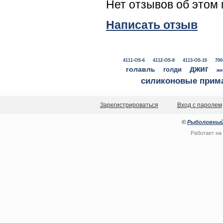
Нет отзывов об этом 
Написать отзыв
4111-OS-6
4112-OS-8
4113-OS-10
700
джиг
голавль
голди
же
силиконовые прим
Зарегистрироваться
Вход с паролем
©
Рыболовный
Работает на