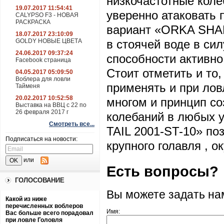
низкочастотные коле
19.07.2017 11:54:41
уверенно атаковать 
CALYPSO F3 - НОВАЯ
РАСКРАСКА
вариант «ORKA SHAD
18.07.2017 23:10:09
GOLDY НОВЫЕ ЦВЕТА
в стоячей воде в си
24.06.2017 09:37:24
способности активно
Facebook страница
Стоит отметить и то
04.05.2017 05:09:50
Воблера для ловли
применять и при ловл
Тайменя
20.02.2017 10:52:58
многом и принцип с
Выставка на ВВЦ с 22 по
26 февраля 2017 г
колебаний в любых 
Смотреть все...
TAIL 2001-ST-10» по
Подписаться на новости:
крупного голавля , о
или
Есть вопросы?
ГОЛОСОВАНИЕ
Вы можете задать н
Какой из ниже
перечисленных воблеров
Имя:
Вас больше всего порадовал
при ловле Головля