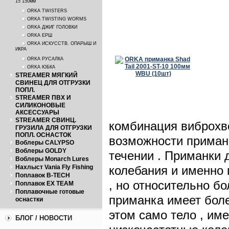
15 150мм
ORKA TWISTERS
ORKA TWISTING WORMS
ORKA ДЖИГ ГОЛОВКИ
ORKA ЕРШ
ORKA ИСКУССТВ. ОПАРЫШ И
ИКРА
ORKA РУСАЛКА
ORKA ЮБКА
STREAMER МЯГКИЙ
СВИНЕЦ ДЛЯ ОТГРУЗКИ
ПОПЛ.
STREAMER ПВХ И
СИЛИКОНОВЫЕ
АКСЕССУАРЫ
STREAMER СВИНЦ.
комбинация виброхво
ГРУЗИЛА ДЛЯ ОТГРУЗКИ
ПОПЛ. ОСНАСТОК
возможности приман
Воблеры CALYPSO
Воблеры GOLDY
течении . Приманки
Воблеры Monarch Lures
Нахлыст Vania Fly Fishing
колебания и именно 
Поплавок B-TECH
, но относительно б
Поплавок EX TEAM
Поплавочные готовые
приманка имеет боле
оснастки
этом само тело , и
БЛОГ / НОВОСТИ