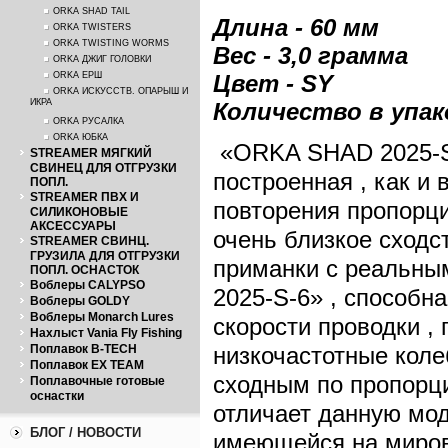
ORKA SHAD TAIL
Длина - 60 мм
ORKA TWISTERS
ORKA TWISTING WORMS
Вес - 3,0 граммa
ORKA ДЖИГ ГОЛОВКИ
ORKA ЕРШ
Цвет - SY
ORKA ИСКУССТВ. ОПАРЫШ И
ИКРА
Количество в упак
ORKA РУСАЛКА
ORKA ЮБКА
«ORKA SHAD 2025-S-
STREAMER МЯГКИЙ
СВИНЕЦ ДЛЯ ОТГРУЗКИ
построенная , как и
ПОПЛ.
STREAMER ПВХ И
повторения пропорци
СИЛИКОНОВЫЕ
АКСЕССУАРЫ
очень близкое сходс
STREAMER СВИНЦ.
ГРУЗИЛА ДЛЯ ОТГРУЗКИ
приманки с реальны
ПОПЛ. ОСНАСТОК
Воблеры CALYPSO
2025-S-6» , способн
Воблеры GOLDY
Воблеры Monarch Lures
скорости проводки ,
Нахлыст Vania Fly Fishing
Поплавок B-TECH
низкочастотные коле
Поплавок EX TEAM
сходным по пропорци
Поплавочные готовые
оснастки
отличает данную мод
БЛОГ / НОВОСТИ
имеющейся на миров