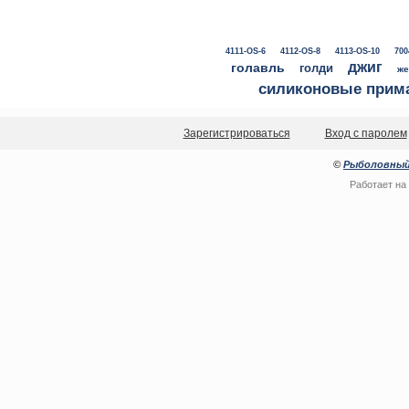
4111-OS-6
4112-OS-8
4113-OS-10
700
джиг
голавль
голди
же
силиконовые прим
Зарегистрироваться
Вход с паролем
©
Рыболовный
Работает на