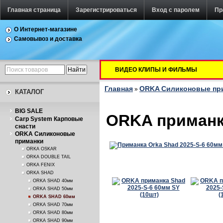
Главная страница
Зарегистрироваться
Вход с паролем
Пр
О Интернет-магазине
Самовывоз и доставка
ВИДЕО КЛИПЫ И ФИЛЬМЫ
Главная
ORKA Силиконовые пр
»
КАТАЛОГ
BIG SALE
ORKA приманка
Carp System Карповые
снасти
ORKA Силиконовые
приманки
ORKA OSKAR
ORKA DOUBLE TAIL
ORKA FENIX
ORKA SHAD
ORKA SHAD 40мм
ORKA SHAD 50мм
ORKA SHAD 60мм
ORKA SHAD 70мм
ORKA SHAD 80мм
ORKA SHAD 90мм