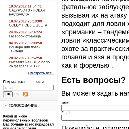
фатальное заблужде
19.07.2017 11:54:41
CALYPSO F3 - НОВАЯ
вызывая их на атак
РАСКРАСКА
18.07.2017 23:10:09
подходит для ловли 
GOLDY НОВЫЕ ЦВЕТА
«приманки – тандема
24.06.2017 09:37:24
Facebook страница
ловли «классическим
04.05.2017 05:09:50
охоте за практическ
Воблера для ловли
Тайменя
голавля и язя и прод
20.02.2017 10:52:58
Выставка на ВВЦ с 22 по
как и форелью .
26 февраля 2017 г
Смотреть все...
Есть вопросы?
Подписаться на новости:
Вы можете задать н
или
Имя:
ГОЛОСОВАНИЕ
Email
Какой из ниже
перечисленных воблеров
Вас больше всего порадовал
Пожалуйста, сформу
при ловле Головля