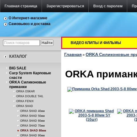
Главная страница
Зарегистрироваться
Вход с паролем
Пр
О Интернет-магазине
Самовывоз и доставка
ВИДЕО КЛИПЫ И ФИЛЬМЫ
Главная
ORKA Силиконовые пр
»
КАТАЛОГ
BIG SALE
ORKA приманка
Carp System Карповые
снасти
ORKA Силиконовые
приманки
ORKA OSKAR
ORKA DOUBLE TAIL
ORKA FENIX
ORKA SHAD
ORKA SHAD 40мм
ORKA SHAD 50мм
ORKA SHAD 60мм
ORKA SHAD 70мм
ORKA SHAD 80мм
ORKA SHAD 90мм