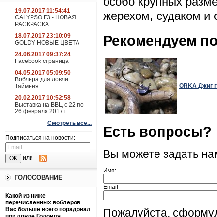
особо крупных разме
19.07.2017 11:54:41
жерехом, судаком и 
CALYPSO F3 - НОВАЯ
РАСКРАСКА
Рекомендуем п
18.07.2017 23:10:09
GOLDY НОВЫЕ ЦВЕТА
24.06.2017 09:37:24
Facebook страница
04.05.2017 05:09:50
Воблера для ловли
ORKA Джиг го
Тайменя
20.02.2017 10:52:58
Выставка на ВВЦ с 22 по
26 февраля 2017 г
Смотреть все...
Есть вопросы?
Подписаться на новости:
Вы можете задать н
или
Имя:
ГОЛОСОВАНИЕ
Email
Какой из ниже
перечисленных воблеров
Вас больше всего порадовал
Пожалуйста, сформу
при ловле Головля