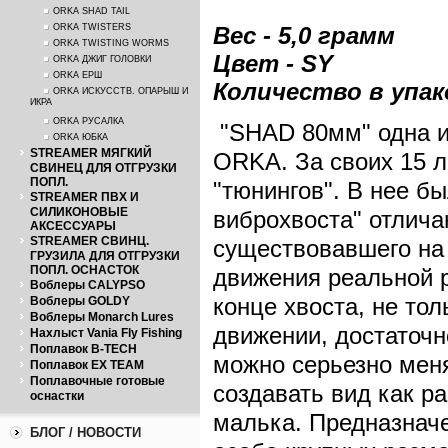
ORKA SHAD TAIL
ORKA TWISTERS
Вес - 5,0 грамм
ORKA TWISTING WORMS
Цвет - SY
ORKA ДЖИГ ГОЛОВКИ
ORKA ЕРШ
Количество в упак
ORKA ИСКУССТВ. ОПАРЫШ И
ИКРА
ORKA РУСАЛКА
"SHAD 80мм" одна и
ORKA ЮБКА
STREAMER МЯГКИЙ
ORKA. За своих 15 
СВИНЕЦ ДЛЯ ОТГРУЗКИ
ПОПЛ.
"тюнингов". В нее б
STREAMER ПВХ И
СИЛИКОНОВЫЕ
виброхвоста" отлича
АКСЕССУАРЫ
STREAMER СВИНЦ.
существовавшего на
ГРУЗИЛА ДЛЯ ОТГРУЗКИ
ПОПЛ. ОСНАСТОК
движения реальной р
Воблеры CALYPSO
конце хвоста, не тол
Воблеры GOLDY
Воблеры Monarch Lures
движении, достаточ
Нахлыст Vania Fly Fishing
Поплавок B-TECH
можно серьезно меня
Поплавок EX TEAM
Поплавочные готовые
создавать вид как р
оснастки
малька. Предназначе
БЛОГ / НОВОСТИ