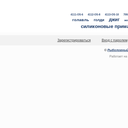
4111-OS-6
4112-OS-8
4113-OS-10
700
джиг
голавль
голди
же
силиконовые прим
Зарегистрироваться
Вход с паролем
©
Рыболовный
Работает на