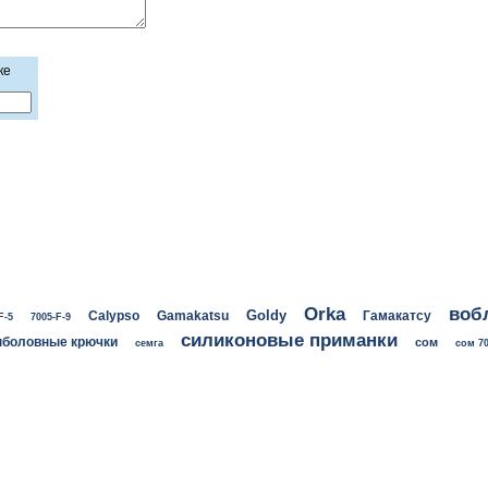
ке
воб
Orka
Goldy
Calypso
Gamakatsu
Гамакатсу
F-5
7005-F-9
силиконовые приманки
боловные крючки
сом
семга
сом 70