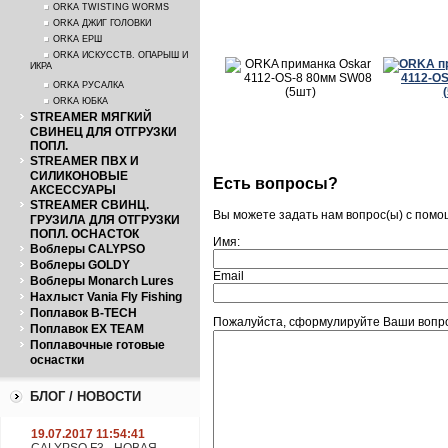
ORKA TWISTING WORMS
ORKA ДЖИГ ГОЛОВКИ
ORKA ЕРШ
ORKA ИСКУССТВ. ОПАРЫШ И
ИКРА
ORKA РУСАЛКА
ORKA ЮБКА
STREAMER МЯГКИЙ
СВИНЕЦ ДЛЯ ОТГРУЗКИ
ПОПЛ.
STREAMER ПВХ И
СИЛИКОНОВЫЕ
Есть вопросы?
АКСЕССУАРЫ
STREAMER СВИНЦ.
Вы можете задать нам вопрос(ы) с пом
ГРУЗИЛА ДЛЯ ОТГРУЗКИ
ПОПЛ. ОСНАСТОК
Имя:
Воблеры CALYPSO
Воблеры GOLDY
Email
Воблеры Monarch Lures
Нахлыст Vania Fly Fishing
Поплавок B-TECH
Пожалуйста, сформулируйте Ваши вопро
Поплавок EX TEAM
Поплавочные готовые
оснастки
БЛОГ / НОВОСТИ
19.07.2017 11:54:41