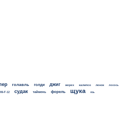
лер
джиг
голавль
голди
жерех
калипсо
ленок
лосось
щука
судак
форель
таймень
06-F-12
язь