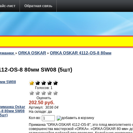
айс-лист
Обратная связь
иманки
ORKA OSKAR
ORKA OSKAR 4112-OS-8 80мм
»
»
12-OS-8 80мм SW08 (5шт)
Голосов: 1
Оценить
202.50 руб.
Артикул:
3036 04
На складе: да
Кол-во:
Приманка "ORKA OSKAR 4112-OS-8", это плод многолетнего 
совершенства мастерской «ORKA». «ORKA OSKAR 80 мм» доп