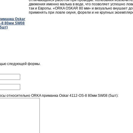
отличающейся работой при проводке. Колебания исключите
движения именно малька в воде, что позволяет успешно лови
так и Европы. «ORKA OSKAR 80 мм» и визуально внушает до
применять при ловле окуня, форели и не крупных экземпляро
ощью следующей формы.
сы относительно ORKA приманка Oskar 4112-OS-8 80мм SW08 (5шт):