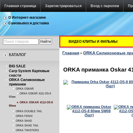
Главная страница
Зарегистрироваться
Вход с паролем
Пр
О Интернет-магазине
Самовывоз и доставка
ВИДЕО КЛИПЫ И ФИЛЬМЫ
Главная
ORKA Силиконовые пр
»
КАТАЛОГ
BIG SALE
ORKA приманка Oskar 41
Carp System Карповые
снасти
ORKA Силиконовые
приманки
ORKA OSKAR
ORKA OSKAR 4111-OS-6
60мм
ORKA OSKAR 4112-OS-8
80мм
ORKA DOUBLE TAIL
ORKA FENIX
ORKA SHAD
ORKA SHAD TAIL
ORKA TWISTERS