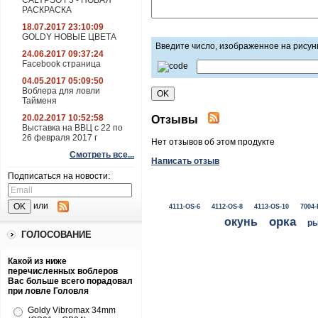
CALYPSO F3 - НОВАЯ
РАСКРАСКА
18.07.2017 23:10:09
GOLDY НОВЫЕ ЦВЕТА
Введите число, изображенное на рисун
24.06.2017 09:37:24
Facebook страница
04.05.2017 05:09:50
Воблера для ловли
Тайменя
20.02.2017 10:52:58
Отзывы
Выставка на ВВЦ с 22 по
26 февраля 2017 г
Нет отзывов об этом продукте
Смотреть все...
Написать отзыв
Подписаться на новости:
или
4111-OS-6
4112-OS-8
4113-OS-10
7004-
окунь
орка
ры
ГОЛОСОВАНИЕ
Какой из ниже
перечисленных воблеров
Вас больше всего порадовал
при ловле Головля
Goldy Vibromax 34mm