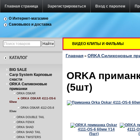
Главная страница
Зарегистрироваться
Вход с паролем
Пр
О Интернет-магазине
Самовывоз и доставка
ВИДЕО КЛИПЫ И ФИЛЬМЫ
Главная
ORKA Силиконовые пр
»
КАТАЛОГ
BIG SALE
ORKA приманка
Carp System Карповые
снасти
(5шт)
ORKA Силиконовые
приманки
ORKA OSKAR
ORKA OSKAR 4111-OS-6
60мм
ORKA OSKAR 4112-OS-8
80мм
ORKA DOUBLE TAIL
ORKA FENIX
ORKA SHAD
ORKA SHAD TAIL
ORKA TWISTERS