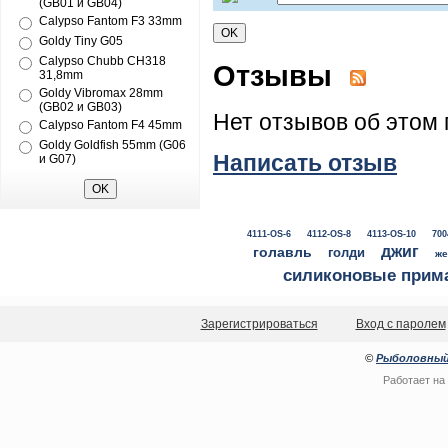
(GB01 и GB04)
Calypso Fantom F3 33mm
Goldy Tiny G05
Calypso Chubb CH318
Отзывы
31,8mm
Goldy Vibromax 28mm
(GB02 и GB03)
Нет отзывов об этом 
Calypso Fantom F4 45mm
Goldy Goldfish 55mm (G06
Написать отзыв
и G07)
4111-OS-6
4112-OS-8
4113-OS-10
700
джиг
голавль
голди
же
силиконовые прим
Зарегистрироваться
Вход с паролем
©
Рыболовный
Работает на