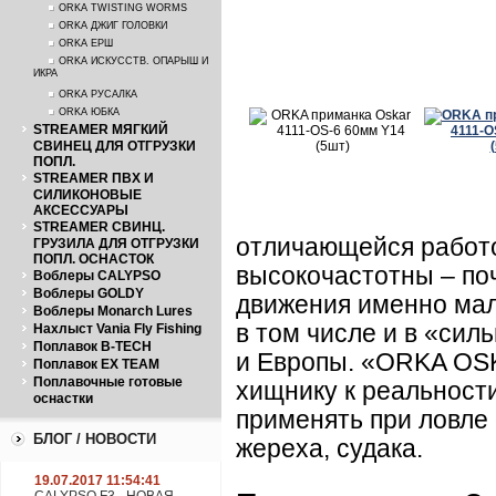
ORKA TWISTING WORMS
ORKA ДЖИГ ГОЛОВКИ
ORKA ЕРШ
ORKA ИСКУССТВ. ОПАРЫШ И
ИКРА
ORKA РУСАЛКА
ORKA ЮБКА
STREAMER МЯГКИЙ
СВИНЕЦ ДЛЯ ОТГРУЗКИ
ПОПЛ.
STREAMER ПВХ И
СИЛИКОНОВЫЕ
АКСЕССУАРЫ
STREAMER СВИНЦ.
отличающейся работо
ГРУЗИЛА ДЛЯ ОТГРУЗКИ
ПОПЛ. ОСНАСТОК
высокочастотны – по
Воблеры CALYPSO
Воблеры GOLDY
движения именно маль
Воблеры Monarch Lures
в том числе и в «сил
Нахлыст Vania Fly Fishing
Поплавок B-TECH
и Европы. «ORKA OSK
Поплавок EX TEAM
Поплавочные готовые
хищнику к реальности
оснастки
применять при ловле 
БЛОГ / НОВОСТИ
жереха, судака.
19.07.2017 11:54:41