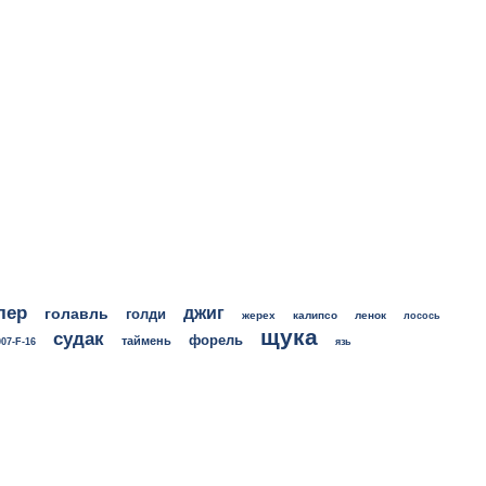
лер
джиг
голавль
голди
жерех
калипсо
ленок
лосось
щука
судак
форель
таймень
07-F-16
язь