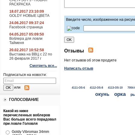
CALYPSO F3 - НОВАЯ
РАСКРАСКА
18.07.2017 23:10:09
GOLDY НОВЫЕ ЦВЕТА
Введите число, изображенное на рисун
24.06.2017 09:37:24
Facebook страница
04.05.2017 05:09:50
Воблера для ловли
Тайменя
20.02.2017 10:52:58
Отзывы
Выставка на ВВЦ с 22 по
26 февраля 2017 г
Нет отзывов об этом продукте
Смотреть все...
Написать отзыв
Подписаться на новости:
или
4111-OS-6
4112-OS-8
4113-OS-10
7004-
окунь
орка
ры
ГОЛОСОВАНИЕ
Какой из ниже
перечисленных воблеров
Вас больше всего порадовал
при ловле Головля
Goldy Vibromax 34mm