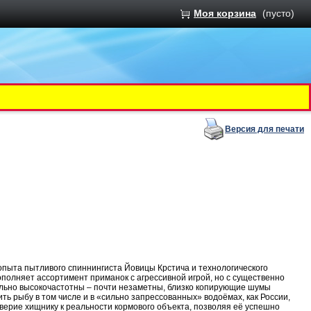
Моя корзина
(пусто)
Версия для печати
опыта пытливого спиннингиста Йовицы Крстича и технологического
олняет ассортимент приманок с агрессивной игрой, но с существенно
льно высокочастотны – почти незаметны, близко копирующие шумы
ть рыбу в том числе и в «сильно запрессованных» водоёмах, как России,
верие хищнику к реальности кормового объекта, позволяя её успешно