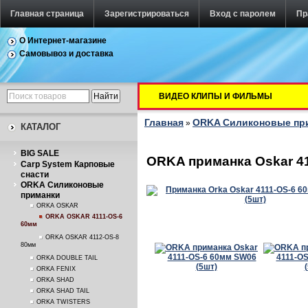
Главная страница
Зарегистрироваться
Вход с паролем
Пр
О Интернет-магазине
Самовывоз и доставка
ВИДЕО КЛИПЫ И ФИЛЬМЫ
Главная
ORKA Силиконовые пр
»
КАТАЛОГ
BIG SALE
ORKA приманка Oskar 41
Carp System Карповые
снасти
ORKA Силиконовые
приманки
ORKA OSKAR
ORKA OSKAR 4111-OS-6
60мм
ORKA OSKAR 4112-OS-8
80мм
ORKA DOUBLE TAIL
ORKA FENIX
ORKA SHAD
ORKA SHAD TAIL
ORKA TWISTERS