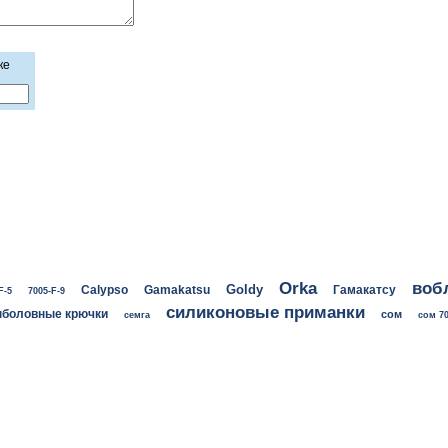
ке
воб
Orka
Goldy
Calypso
Gamakatsu
Гамакатсу
F-5
7005-F-9
силиконовые приманки
боловные крючки
сом
семга
сом 70