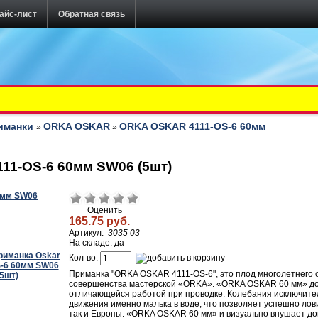
айс-лист
Обратная связь
иманки
ORKA OSKAR
ORKA OSKAR 4111-OS-6 60мм
»
»
11-OS-6 60мм SW06 (5шт)
Оценить
165.75 руб.
Артикул:
3035 03
На складе: да
Кол-во:
Приманка "ORKA OSKAR 4111-OS-6", это плод многолетнего 
совершенства мастерской «ORKA». «ORKA OSKAR 60 мм» доп
отличающейся работой при проводке. Колебания исключите
движения именно малька в воде, что позволяет успешно лови
так и Европы. «ORKA OSKAR 60 мм» и визуально внушает до