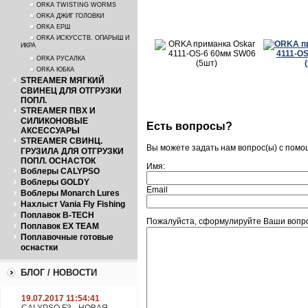
ORKA TWISTING WORMS
ORKA ДЖИГ ГОЛОВКИ
ORKA ЕРШ
ORKA ИСКУССТВ. ОПАРЫШ И
ИКРА
ORKA РУСАЛКА
ORKA ЮБКА
STREAMER МЯГКИЙ
СВИНЕЦ ДЛЯ ОТГРУЗКИ
ПОПЛ.
STREAMER ПВХ И
СИЛИКОНОВЫЕ
Есть вопросы?
АКСЕССУАРЫ
STREAMER СВИНЦ.
Вы можете задать нам вопрос(ы) с пом
ГРУЗИЛА ДЛЯ ОТГРУЗКИ
ПОПЛ. ОСНАСТОК
Имя:
Воблеры CALYPSO
Воблеры GOLDY
Email
Воблеры Monarch Lures
Нахлыст Vania Fly Fishing
Поплавок B-TECH
Пожалуйста, сформулируйте Ваши вопро
Поплавок EX TEAM
Поплавочные готовые
оснастки
БЛОГ / НОВОСТИ
19.07.2017 11:54:41