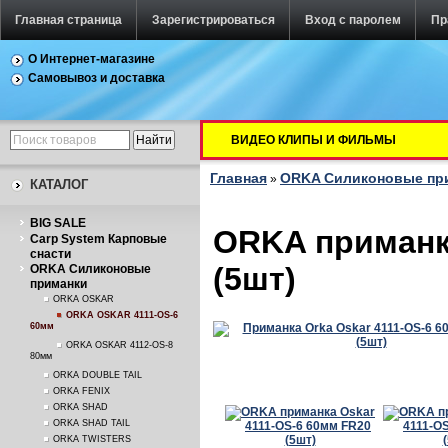
Главная страница
Зарегистрироваться
Вход с паролем
Пр
О Интернет-магазине
Самовывоз и доставка
ВИДЕО КЛИПЫ И ФИЛЬМЫ
Главная
ORKA Силиконовые пр
»
КАТАЛОГ
BIG SALE
ORKA приманка
Carp System Карповые
снасти
(5шт)
ORKA Силиконовые
приманки
ORKA OSKAR
ORKA OSKAR 4111-OS-6
60мм
ORKA OSKAR 4112-OS-8
80мм
ORKA DOUBLE TAIL
ORKA FENIX
ORKA SHAD
ORKA SHAD TAIL
ORKA TWISTERS