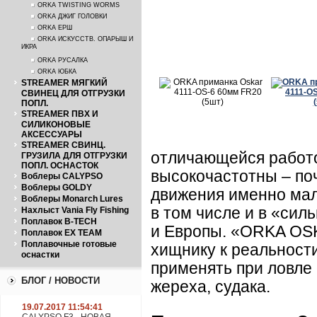
ORKA TWISTING WORMS
ORKA ДЖИГ ГОЛОВКИ
ORKA ЕРШ
ORKA ИСКУССТВ. ОПАРЫШ И
ИКРА
ORKA РУСАЛКА
ORKA ЮБКА
STREAMER МЯГКИЙ
СВИНЕЦ ДЛЯ ОТГРУЗКИ
ПОПЛ.
STREAMER ПВХ И
СИЛИКОНОВЫЕ
АКСЕССУАРЫ
STREAMER СВИНЦ.
отличающейся работо
ГРУЗИЛА ДЛЯ ОТГРУЗКИ
ПОПЛ. ОСНАСТОК
высокочастотны – по
Воблеры CALYPSO
Воблеры GOLDY
движения именно маль
Воблеры Monarch Lures
в том числе и в «сил
Нахлыст Vania Fly Fishing
Поплавок B-TECH
и Европы. «ORKA OSK
Поплавок EX TEAM
Поплавочные готовые
хищнику к реальности
оснастки
применять при ловле 
БЛОГ / НОВОСТИ
жереха, судака.
19.07.2017 11:54:41