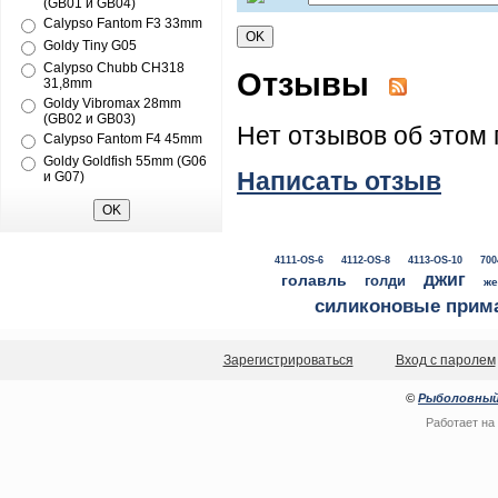
(GB01 и GB04)
Calypso Fantom F3 33mm
Goldy Tiny G05
Calypso Chubb CH318
Отзывы
31,8mm
Goldy Vibromax 28mm
(GB02 и GB03)
Нет отзывов об этом 
Calypso Fantom F4 45mm
Goldy Goldfish 55mm (G06
Написать отзыв
и G07)
4111-OS-6
4112-OS-8
4113-OS-10
700
джиг
голавль
голди
же
силиконовые прим
Зарегистрироваться
Вход с паролем
©
Рыболовный
Работает на