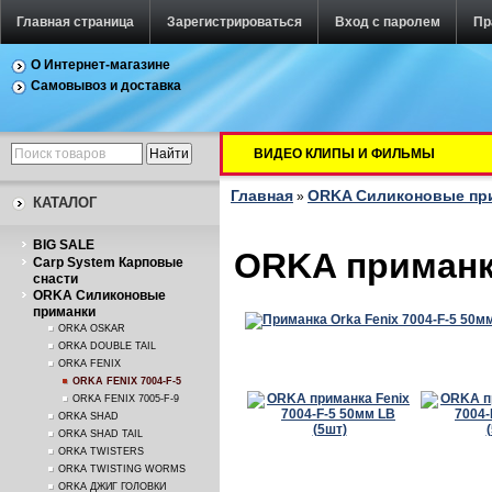
Главная страница
Зарегистрироваться
Вход с паролем
Пр
О Интернет-магазине
Самовывоз и доставка
ВИДЕО КЛИПЫ И ФИЛЬМЫ
Главная
ORKA Силиконовые пр
»
КАТАЛОГ
BIG SALE
ORKA приманка
Carp System Карповые
снасти
ORKA Силиконовые
приманки
ORKA OSKAR
ORKA DOUBLE TAIL
ORKA FENIX
ORKA FENIX 7004-F-5
ORKA FENIX 7005-F-9
ORKA SHAD
ORKA SHAD TAIL
ORKA TWISTERS
ORKA TWISTING WORMS
ORKA ДЖИГ ГОЛОВКИ