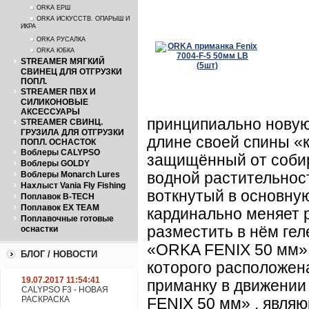
ORKA ЕРШ
ORKA ИСКУССТВ. ОПАРЫШ И
ИКРА
ORKA РУСАЛКА
ORKA ЮБКА
STREAMER МЯГКИЙ
СВИНЕЦ ДЛЯ ОТГРУЗКИ
ПОПЛ.
STREAMER ПВХ И
СИЛИКОНОВЫЕ
АКСЕССУАРЫ
принципиально новую
STREAMER СВИНЦ.
ГРУЗИЛА ДЛЯ ОТГРУЗКИ
длине своей спины «к
ПОПЛ. ОСНАСТОК
Воблеры CALYPSO
защищённый от собир
Воблеры GOLDY
Воблеры Monarch Lures
водной растительности
Нахлыст Vania Fly Fishing
воткнутый в основную
Поплавок B-TECH
Поплавок EX TEAM
кардинально меняет р
Поплавочные готовые
разместить в нём гел
оснастки
«ORKA FENIX 50 мм» 
БЛОГ / НОВОСТИ
которого расположен
19.07.2017 11:54:41
приманку в движении
CALYPSO F3 - НОВАЯ
РАСКРАСКА
FENIX 50 мм» , явля