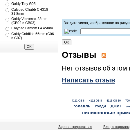
Goldy Tiny G05
Calypso Chubb CH318
31,8mm
Goldy Vibromax 28mm
(GB02 и GB03)
Введите число, изображенное на рисун
Calypso Fantom F4 45mm
Goldy Goldfish 55mm (G06
и G07)
Отзывы
Нет отзывов об этом 
Написать отзыв
4111-OS-6
4112-OS-8
4113-OS-10
700
джиг
голавль
голди
же
силиконовые прим
Зарегистрироваться
Вход с паролем