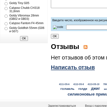
Goldy Tiny G05
Calypso Chubb CH318
31,8mm
Goldy Vibromax 28mm
(GB02 и GB03)
Введите число, изображенное на рисун
Calypso Fantom F4 45mm
Goldy Goldfish 55mm (G06
и G07)
Отзывы
Нет отзывов об этом 
Написать отзыв
4111-OS-6
4112-OS-8
4113-OS-10
700
джиг
голавль
голди
же
силиконовые прим
Зарегистрироваться
Вход с паролем