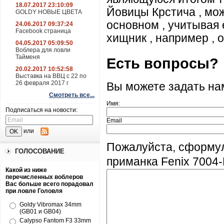
18.07.2017 23:10:09
Йовицы Крстича , мо
GOLDY НОВЫЕ ЦВЕТА
основном , учитывая 
24.06.2017 09:37:24
Facebook страница
хищник , например , о
04.05.2017 05:09:50
Воблера для ловли
Тайменя
Есть вопросы?
20.02.2017 10:52:58
Выставка на ВВЦ с 22 по
26 февраля 2017 г
Вы можете задать н
Смотреть все...
Имя:
Подписаться на новости:
Email
или
Пожалуйста, сформу
ГОЛОСОВАНИЕ
приманка Fenix 7004-
Какой из ниже
перечисленных воблеров
Вас больше всего порадовал
при ловле Головля
Goldy Vibromax 34mm
(GB01 и GB04)
Calypso Fantom F3 33mm