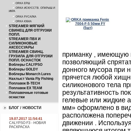
ORKA ЕРШ
ORKA ИСКУССТВ. ОПАРЫШ И
ИКРА
ORKA РУСАЛКА
ORKA ЮБКА
STREAMER МЯГКИЙ
СВИНЕЦ ДЛЯ ОТГРУЗКИ
ПОПЛ.
STREAMER ПВХ И
СИЛИКОНОВЫЕ
АКСЕССУАРЫ
STREAMER СВИНЦ.
приманку , имеющую 
ГРУЗИЛА ДЛЯ ОТГРУЗКИ
ПОПЛ. ОСНАСТОК
позволяющий спрятат
Воблеры CALYPSO
донного мусора при н
Воблеры GOLDY
Воблеры Monarch Lures
прячется любой хищни
Нахлыст Vania Fly Fishing
Поплавок B-TECH
силиконового тела пр
Поплавок EX TEAM
результативность пок
Поплавочные готовые
оснастки
гелевые или жидкие 
мм» оформлено в вид
БЛОГ / НОВОСТИ
расположена попереч
19.07.2017 11:54:41
движении . Использу
CALYPSO F3 - НОВАЯ
РАСКРАСКА
являющуюся итогом т