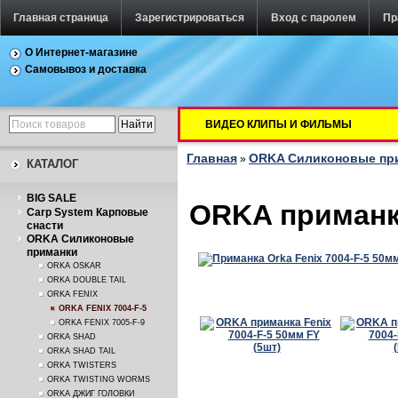
Главная страница
Зарегистрироваться
Вход с паролем
Пр
О Интернет-магазине
Самовывоз и доставка
ВИДЕО КЛИПЫ И ФИЛЬМЫ
Главная
ORKA Силиконовые пр
»
КАТАЛОГ
BIG SALE
ORKA приманка
Carp System Карповые
снасти
ORKA Силиконовые
приманки
ORKA OSKAR
ORKA DOUBLE TAIL
ORKA FENIX
ORKA FENIX 7004-F-5
ORKA FENIX 7005-F-9
ORKA SHAD
ORKA SHAD TAIL
ORKA TWISTERS
ORKA TWISTING WORMS
ORKA ДЖИГ ГОЛОВКИ