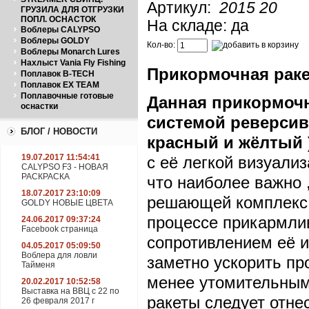
Артикул:
2015 20
ГРУЗИЛА ДЛЯ ОТГРУЗКИ
ПОПЛ. ОСНАСТОК
На складе: да
Воблеры CALYPSO
Воблеры GOLDY
Кол-во:
Воблеры Monarch Lures
Нахлыст Vania Fly Fishing
Прикормочная ракет
Поплавок B-TECH
Поплавок EX TEAM
Поплавочные готовые
Данная прикормочн
оснастки
системой реверсивн
БЛОГ / НОВОСТИ
красный и жёлтый )
19.07.2017 11:54:41
с её легкой визуализ
CALYPSO F3 - НОВАЯ
РАСКРАСКА
что наиболее важно 
18.07.2017 23:10:09
решающей комплекс 
GOLDY НОВЫЕ ЦВЕТА
процессе прикармли
24.06.2017 09:37:24
Facebook страница
сопротивлением её и
04.05.2017 05:09:50
Воблера для ловли
заметно ускорить пр
Тайменя
менее утомительным
20.02.2017 10:52:58
Выставка на ВВЦ с 22 по
ракеты следует отне
26 февраля 2017 г