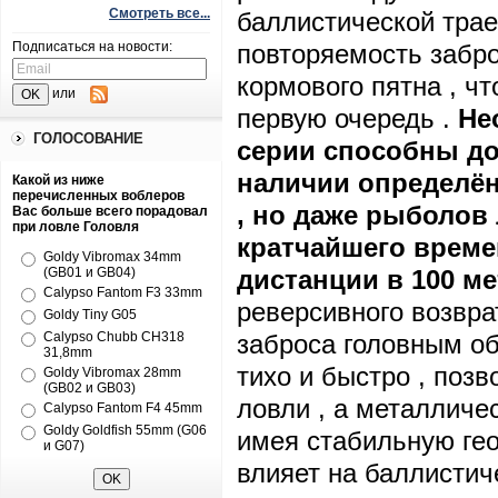
Смотреть все...
баллистической трае
Подписаться на новости:
повторяемость забро
кормового пятна , чт
или
первую очередь .
Не
ГОЛОСОВАНИЕ
серии способны дос
наличии определён
Какой из ниже
перечисленных воблеров
, но даже рыболов
Вас больше всего порадовал
при ловле Головля
кратчайшего време
Goldy Vibromax 34mm
(GB01 и GB04)
дистанции в 100 м
Calypso Fantom F3 33mm
реверсивного возвра
Goldy Tiny G05
Calypso Chubb CH318
заброса головным об
31,8mm
тихо и быстро , поз
Goldy Vibromax 28mm
(GB02 и GB03)
ловли , а металличе
Calypso Fantom F4 45mm
Goldy Goldfish 55mm (G06
имея стабильную гео
и G07)
влияет на баллистич