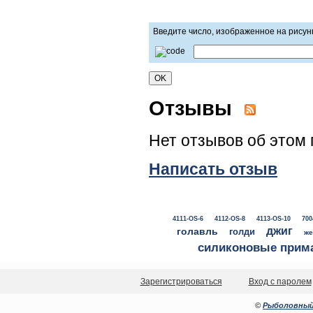
Введите число, изображенное на рисун
Отзывы
Нет отзывов об этом 
Написать отзыв
4111-OS-6
4112-OS-8
4113-OS-10
700
джиг
голавль
голди
же
силиконовые прим
Зарегистрироваться
Вход с паролем
©
Рыболовный