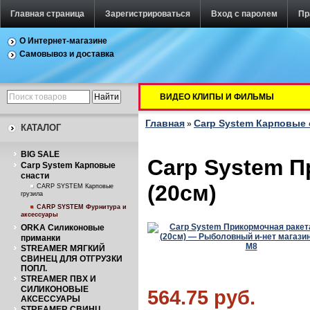
Главная страница
Зарегистрироваться
Вход с паролем
Пр
О Интернет-магазине
Самовывоз и доставка
ВИДЕО КЛИПЫ И ФИЛЬМЫ
Главная
Carp System Карповые 
»
КАТАЛОГ
BIG SALE
Carp System П
Carp System Карповые
снасти
(20см)
CARP SYSTEM Карповые
грузила
CARP SYSTEM Фурнитура и
аксессуары
ORKA Силиконовые
приманки
STREAMER МЯГКИЙ
СВИНЕЦ ДЛЯ ОТГРУЗКИ
ПОПЛ.
STREAMER ПВХ И
СИЛИКОНОВЫЕ
564.75 руб.
АКСЕССУАРЫ
STREAMER СВИНЦ.