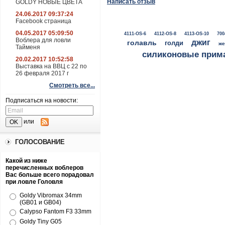
Написать отзыв
GOLDY НОВЫЕ ЦВЕТА
24.06.2017 09:37:24
Facebook страница
04.05.2017 05:09:50
4111-OS-6
4112-OS-8
4113-OS-10
700
Воблера для ловли
джиг
голавль
голди
же
Тайменя
силиконовые прим
20.02.2017 10:52:58
Выставка на ВВЦ с 22 по
26 февраля 2017 г
Смотреть все...
Подписаться на новости:
или
ГОЛОСОВАНИЕ
Какой из ниже
перечисленных воблеров
Вас больше всего порадовал
при ловле Головля
Goldy Vibromax 34mm
(GB01 и GB04)
Calypso Fantom F3 33mm
Goldy Tiny G05