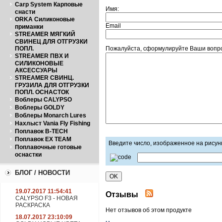
Carp System Карповые
Имя:
снасти
ORKA Силиконовые
Email
приманки
STREAMER МЯГКИЙ
СВИНЕЦ ДЛЯ ОТГРУЗКИ
ПОПЛ.
Пожалуйста, сформулируйте Ваши вопрос
STREAMER ПВХ И
СИЛИКОНОВЫЕ
АКСЕССУАРЫ
STREAMER СВИНЦ.
ГРУЗИЛА ДЛЯ ОТГРУЗКИ
ПОПЛ. ОСНАСТОК
Воблеры CALYPSO
Воблеры GOLDY
Воблеры Monarch Lures
Нахлыст Vania Fly Fishing
Поплавок B-TECH
Поплавок EX TEAM
Введите число, изображенное на рисун
Поплавочные готовые
оснастки
БЛОГ / НОВОСТИ
19.07.2017 11:54:41
Отзывы
CALYPSO F3 - НОВАЯ
РАСКРАСКА
Нет отзывов об этом продукте
18.07.2017 23:10:09