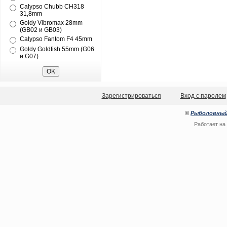
Calypso Chubb CH318
31,8mm
Goldy Vibromax 28mm
(GB02 и GB03)
Calypso Fantom F4 45mm
Goldy Goldfish 55mm (G06
и G07)
Зарегистрироваться
Вход с паролем
©
Рыболовный
Работает на