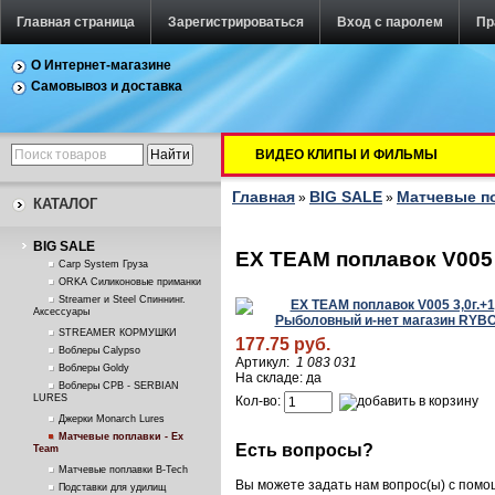
Главная страница
Зарегистрироваться
Вход с паролем
Пр
О Интернет-магазине
Самовывоз и доставка
ВИДЕО КЛИПЫ И ФИЛЬМЫ
Главная
BIG SALE
Матчевые по
»
»
КАТАЛОГ
BIG SALE
EX TEAM поплавок V005 3
Carp System Груза
ORKA Силиконовые приманки
Streamer и Steel Спиннинг.
Аксессуары
STREAMER КОРМУШКИ
177.75 руб.
Воблеры Calypso
Артикул:
1 083 031
Воблеры Goldy
На складе: да
Воблеры СРВ - SERBIAN
LURES
Кол-во:
Джерки Monarch Lures
Матчевые поплавки - Ex
Есть вопросы?
Team
Матчевые поплавки B-Tech
Вы можете задать нам вопрос(ы) с пом
Подставки для удилищ