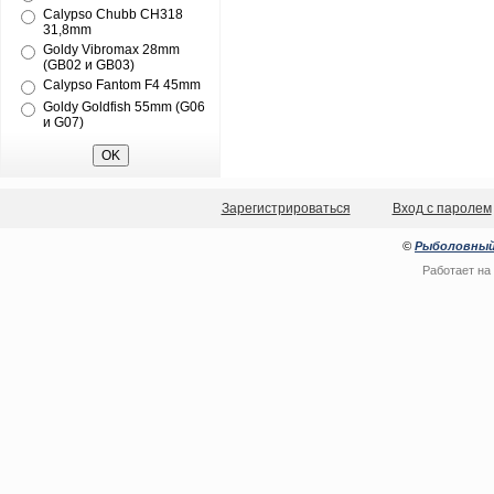
Calypso Chubb CH318
31,8mm
Goldy Vibromax 28mm
(GB02 и GB03)
Calypso Fantom F4 45mm
Goldy Goldfish 55mm (G06
и G07)
Зарегистрироваться
Вход с паролем
©
Рыболовный
Работает на