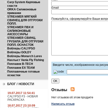
Carp System Карповые
снасти
Email
ORKA Силиконовые
приманки
STREAMER МЯГКИЙ
Пожалуйста, сформулируйте Ваши вопрос
СВИНЕЦ ДЛЯ ОТГРУЗКИ
ПОПЛ.
STREAMER ПВХ И
СИЛИКОНОВЫЕ
АКСЕССУАРЫ
STREAMER СВИНЦ.
ГРУЗИЛА ДЛЯ ОТГРУЗКИ
ПОПЛ. ОСНАСТОК
Воблеры CALYPSO
Воблеры GOLDY
Воблеры Monarch Lures
Нахлыст Vania Fly Fishing
Поплавок B-TECH
Введите число, изображенное на рисун
Поплавок EX TEAM
Поплавочные готовые
оснастки
БЛОГ / НОВОСТИ
Отзывы
19.07.2017 11:54:41
CALYPSO F3 - НОВАЯ
Нет отзывов об этом продукте
РАСКРАСКА
Написать отзыв
18.07.2017 23:10:09