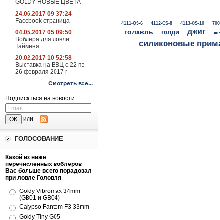
GOLDY НОВЫЕ ЦВЕТА
24.06.2017 09:37:24
Facebook страница
4111-OS-6
4112-OS-8
4113-OS-10
700
джиг
голавль
голди
04.05.2017 05:09:50
же
Воблера для ловли
силиконовые прим
Тайменя
20.02.2017 10:52:58
Выставка на ВВЦ с 22 по
26 февраля 2017 г
Смотреть все...
Подписаться на новости:
или
ГОЛОСОВАНИЕ
Какой из ниже
перечисленных воблеров
Вас больше всего порадовал
при ловле Головля
Goldy Vibromax 34mm
(GB01 и GB04)
Calypso Fantom F3 33mm
Goldy Tiny G05