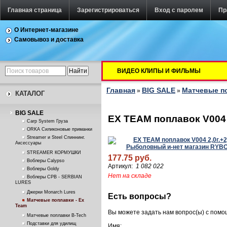
Главная страница
Зарегистрироваться
Вход с паролем
Пр
О Интернет-магазине
Самовывоз и доставка
ВИДЕО КЛИПЫ И ФИЛЬМЫ
Главная
BIG SALE
Матчевые по
»
»
КАТАЛОГ
BIG SALE
EX TEAM поплавок V004 2
Carp System Груза
ORKA Силиконовые приманки
Streamer и Steel Спиннинг.
Аксессуары
STREAMER КОРМУШКИ
177.75 руб.
Воблеры Calypso
Артикул:
1 082 022
Воблеры Goldy
Нет на складе
Воблеры СРВ - SERBIAN
LURES
Джерки Monarch Lures
Есть вопросы?
Матчевые поплавки - Ex
Team
Вы можете задать нам вопрос(ы) с пом
Матчевые поплавки B-Tech
Подставки для удилищ
Имя: