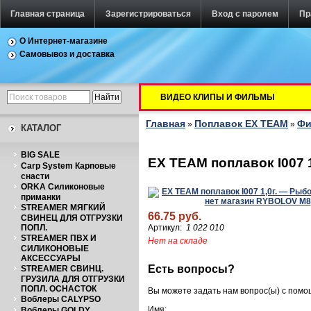
Главная страница
Зарегистрироваться
Вход с паролем
Пр
О Интернет-магазине
Самовывоз и доставка
ВИДЕО КЛИПЫ И ФИЛЬМЫ
Главная
Поплавок EX TEAM
Фи
»
»
КАТАЛОГ
BIG SALE
EX TEAM поплавок I007 1
Carp System Карповые
снасти
ORKA Силиконовые
приманки
STREAMER МЯГКИЙ
66.75 руб.
СВИНЕЦ ДЛЯ ОТГРУЗКИ
ПОПЛ.
Артикул:
1 022 010
STREAMER ПВХ И
Нет на складе
СИЛИКОНОВЫЕ
АКСЕССУАРЫ
Есть вопросы?
STREAMER СВИНЦ.
ГРУЗИЛА ДЛЯ ОТГРУЗКИ
ПОПЛ. ОСНАСТОК
Вы можете задать нам вопрос(ы) с пом
Воблеры CALYPSO
Имя:
Воблеры GOLDY