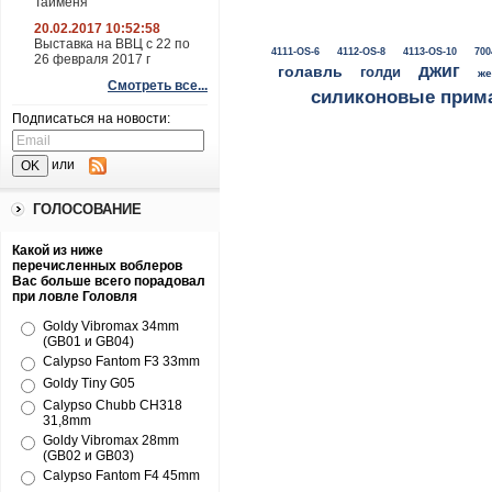
Тайменя
20.02.2017 10:52:58
Выставка на ВВЦ с 22 по
4111-OS-6
4112-OS-8
4113-OS-10
700
26 февраля 2017 г
джиг
голавль
голди
же
Смотреть все...
силиконовые прим
Подписаться на новости:
или
ГОЛОСОВАНИЕ
Какой из ниже
перечисленных воблеров
Вас больше всего порадовал
при ловле Головля
Goldy Vibromax 34mm
(GB01 и GB04)
Calypso Fantom F3 33mm
Goldy Tiny G05
Calypso Chubb CH318
31,8mm
Goldy Vibromax 28mm
(GB02 и GB03)
Calypso Fantom F4 45mm