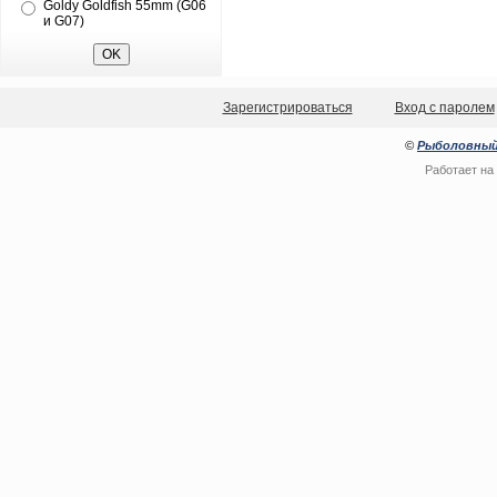
Goldy Goldfish 55mm (G06
и G07)
Зарегистрироваться
Вход с паролем
©
Рыболовный
Работает на