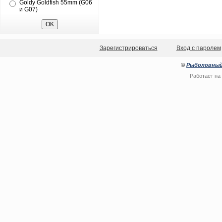
Goldy Goldfish 55mm (G06
и G07)
Зарегистрироваться
Вход с паролем
©
Рыболовный
Работает на