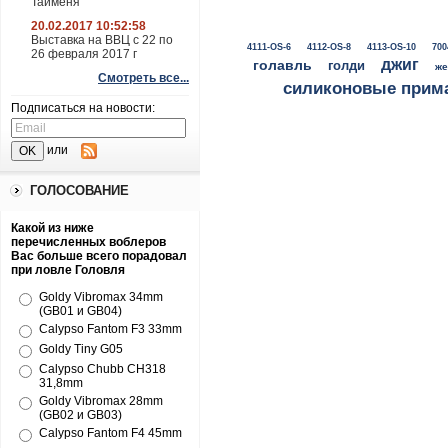
Тайменя
20.02.2017 10:52:58
Выставка на ВВЦ с 22 по
4111-OS-6
4112-OS-8
4113-OS-10
700
26 февраля 2017 г
джиг
голавль
голди
же
Смотреть все...
силиконовые прим
Подписаться на новости:
или
ГОЛОСОВАНИЕ
Какой из ниже
перечисленных воблеров
Вас больше всего порадовал
при ловле Головля
Goldy Vibromax 34mm
(GB01 и GB04)
Calypso Fantom F3 33mm
Goldy Tiny G05
Calypso Chubb CH318
31,8mm
Goldy Vibromax 28mm
(GB02 и GB03)
Calypso Fantom F4 45mm