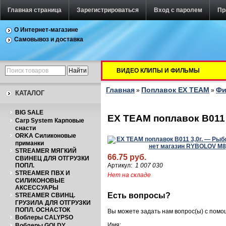
Главная страница
Зарегистрироваться
Вход с паролем
Пр
О Интернет-магазине
Самовывоз и доставка
ВИДЕО КЛИПЫ И ФИЛЬМЫ
Главная
Поплавок EX TEAM
Фи
»
»
КАТАЛОГ
BIG SALE
EX TEAM поплавок B011 
Carp System Карповые
снасти
ORKA Силиконовые
приманки
STREAMER МЯГКИЙ
66.75 руб.
СВИНЕЦ ДЛЯ ОТГРУЗКИ
ПОПЛ.
Артикул:
1 007 030
STREAMER ПВХ И
Нет на складе
СИЛИКОНОВЫЕ
АКСЕССУАРЫ
Есть вопросы?
STREAMER СВИНЦ.
ГРУЗИЛА ДЛЯ ОТГРУЗКИ
ПОПЛ. ОСНАСТОК
Вы можете задать нам вопрос(ы) с пом
Воблеры CALYPSO
Имя:
Воблеры GOLDY