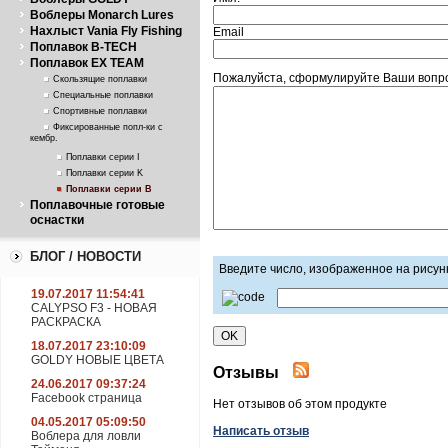
Воблеры Monarch Lures
Нахлыст Vania Fly Fishing
Email
Поплавок B-TECH
Поплавок EX TEAM
Пожалуйста, сформулируйте Ваши вопрос
Скользящие поплавки
Специальные поплавки
Спортивные поплавки
Фиксированные попл-ки с
кембр.
Поплавки серии I
Поплавки серии K
Поплавки серии В
Поплавочные готовые
оснастки
БЛОГ / НОВОСТИ
Введите число, изображенное на рисун
19.07.2017 11:54:41
CALYPSO F3 - НОВАЯ
РАСКРАСКА
18.07.2017 23:10:09
GOLDY НОВЫЕ ЦВЕТА
Отзывы
24.06.2017 09:37:24
Facebook страница
Нет отзывов об этом продукте
04.05.2017 05:09:50
Написать отзыв
Воблера для ловли