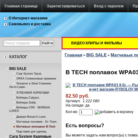
Главная страница
Зарегистрироваться
Вход с паролем
Пр
О Интернет-магазине
Самовывоз и доставка
ВИДЕО КЛИПЫ И ФИЛЬМЫ
Главная
BIG SALE
Матчевые п
»
»
КАТАЛОГ
BIG SALE
B TECH поплавок WPA03 
Carp System Груза
ORKA Силиконовые приманки
Streamer и Steel Спиннинг.
Аксессуары
STREAMER КОРМУШКИ
82.50 руб.
Воблеры Calypso
Артикул:
1 222 080
Воблеры Goldy
На складе: да
Воблеры СРВ - SERBIAN
LURES
Кол-во:
Джерки Monarch Lures
Матчевые поплавки - Ex Team
Есть вопросы?
Матчевые поплавки B-Tech
Подставки для удилищ
Вы можете задать нам вопрос(ы) с пом
Carp System Карповые