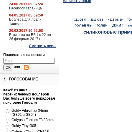
Написать отзыв
24.06.2017 09:37:24
Facebook страница
04.05.2017 05:09:50
Воблера для ловли
4111-OS-6
4112-OS-8
4113-OS-10
700
Тайменя
джиг
голавль
голди
же
20.02.2017 10:52:58
силиконовые прим
Выставка на ВВЦ с 22 по
26 февраля 2017 г
Смотреть все...
Подписаться на новости:
или
ГОЛОСОВАНИЕ
Какой из ниже
перечисленных воблеров
Вас больше всего порадовал
при ловле Головля
Goldy Vibromax 34mm
(GB01 и GB04)
Calypso Fantom F3 33mm
Goldy Tiny G05
Calypso Chubb CH318