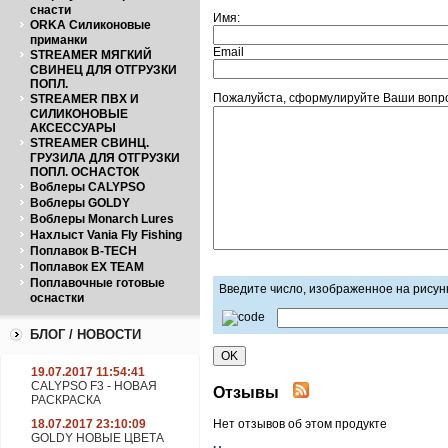
снасти
Имя:
ORKA Силиконовые
приманки
Email
STREAMER МЯГКИЙ
СВИНЕЦ ДЛЯ ОТГРУЗКИ
ПОПЛ.
Пожалуйста, сформулируйте Ваши вопро
STREAMER ПВХ И
СИЛИКОНОВЫЕ
АКСЕССУАРЫ
STREAMER СВИНЦ.
ГРУЗИЛА ДЛЯ ОТГРУЗКИ
ПОПЛ. ОСНАСТОК
Воблеры CALYPSO
Воблеры GOLDY
Воблеры Monarch Lures
Нахлыст Vania Fly Fishing
Поплавок B-TECH
Поплавок EX TEAM
Поплавочные готовые
Введите число, изображенное на рисун
оснастки
БЛОГ / НОВОСТИ
19.07.2017 11:54:41
CALYPSO F3 - НОВАЯ
Отзывы
РАСКРАСКА
18.07.2017 23:10:09
Нет отзывов об этом продукте
GOLDY НОВЫЕ ЦВЕТА