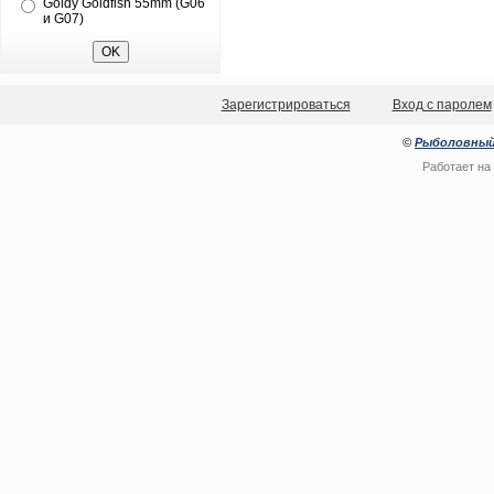
Goldy Goldfish 55mm (G06
и G07)
Зарегистрироваться
Вход с паролем
©
Рыболовный
Работает на