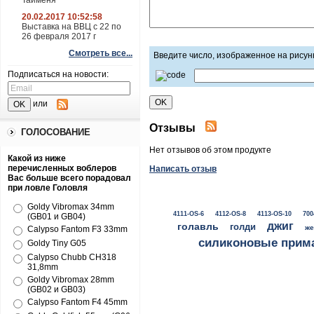
Тайменя
20.02.2017 10:52:58
Выставка на ВВЦ с 22 по
26 февраля 2017 г
Смотреть все...
Введите число, изображенное на рисун
Подписаться на новости:
или
Отзывы
ГОЛОСОВАНИЕ
Нет отзывов об этом продукте
Какой из ниже
перечисленных воблеров
Написать отзыв
Вас больше всего порадовал
при ловле Головля
Goldy Vibromax 34mm
4111-OS-6
4112-OS-8
4113-OS-10
700
(GB01 и GB04)
джиг
голавль
голди
же
Calypso Fantom F3 33mm
силиконовые прим
Goldy Tiny G05
Calypso Chubb CH318
31,8mm
Goldy Vibromax 28mm
(GB02 и GB03)
Calypso Fantom F4 45mm