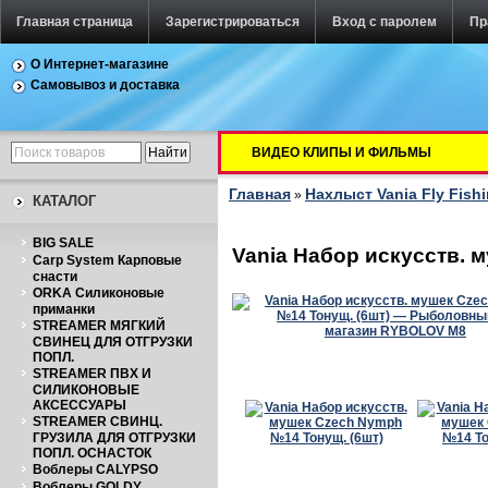
Главная страница
Зарегистрироваться
Вход с паролем
Пр
О Интернет-магазине
Самовывоз и доставка
ВИДЕО КЛИПЫ И ФИЛЬМЫ
Главная
Нахлыст Vania Fly Fish
»
КАТАЛОГ
BIG SALE
Vania Набор искусств. 
Carp System Карповые
снасти
ORKA Силиконовые
приманки
STREAMER МЯГКИЙ
СВИНЕЦ ДЛЯ ОТГРУЗКИ
ПОПЛ.
STREAMER ПВХ И
СИЛИКОНОВЫЕ
АКСЕССУАРЫ
STREAMER СВИНЦ.
ГРУЗИЛА ДЛЯ ОТГРУЗКИ
ПОПЛ. ОСНАСТОК
Воблеры CALYPSO
Воблеры GOLDY