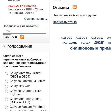
Тайменя
20.02.2017 10:52:58
Отзывы
Выставка на ВВЦ с 22 по
26 февраля 2017 г
Нет отзывов об этом продукте
Смотреть все...
Написать отзыв
Подписаться на новости:
или
4111-OS-6
4112-OS-8
4113-OS-10
700
джиг
голавль
голди
же
ГОЛОСОВАНИЕ
силиконовые прим
Какой из ниже
перечисленных воблеров
Вас больше всего порадовал
при ловле Головля
Goldy Vibromax 34mm
(GB01 и GB04)
Calypso Fantom F3 33mm
Goldy Tiny G05
Calypso Chubb CH318
31,8mm
Goldy Vibromax 28mm
(GB02 и GB03)
Calypso Fantom F4 45mm