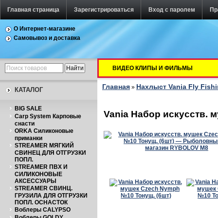
Главная страница
Зарегистрироваться
Вход с паролем
Пр
О Интернет-магазине
Самовывоз и доставка
ВИДЕО КЛИПЫ И ФИЛЬМЫ
Главная
Нахлыст Vania Fly Fish
»
КАТАЛОГ
BIG SALE
Vania Набор искусств. 
Carp System Карповые
снасти
ORKA Силиконовые
приманки
STREAMER МЯГКИЙ
СВИНЕЦ ДЛЯ ОТГРУЗКИ
ПОПЛ.
STREAMER ПВХ И
СИЛИКОНОВЫЕ
АКСЕССУАРЫ
STREAMER СВИНЦ.
ГРУЗИЛА ДЛЯ ОТГРУЗКИ
ПОПЛ. ОСНАСТОК
Воблеры CALYPSO
Воблеры GOLDY