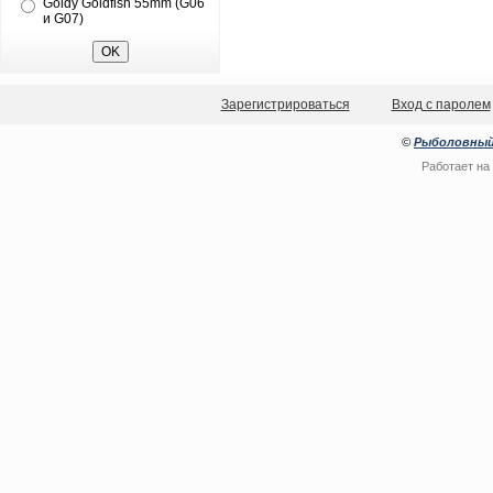
Goldy Goldfish 55mm (G06
и G07)
Зарегистрироваться
Вход с паролем
©
Рыболовный
Работает на