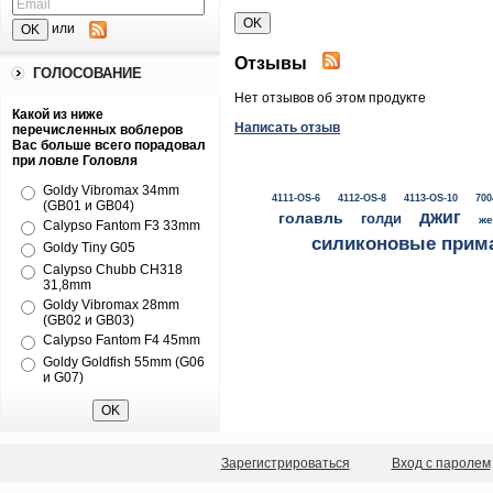
или
Отзывы
ГОЛОСОВАНИЕ
Нет отзывов об этом продукте
Какой из ниже
Написать отзыв
перечисленных воблеров
Вас больше всего порадовал
при ловле Головля
Goldy Vibromax 34mm
4111-OS-6
4112-OS-8
4113-OS-10
700
(GB01 и GB04)
джиг
голавль
голди
же
Calypso Fantom F3 33mm
силиконовые прим
Goldy Tiny G05
Calypso Chubb CH318
31,8mm
Goldy Vibromax 28mm
(GB02 и GB03)
Calypso Fantom F4 45mm
Goldy Goldfish 55mm (G06
и G07)
Зарегистрироваться
Вход с паролем