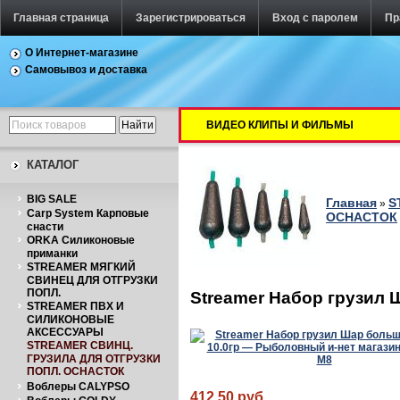
Главная страница
Зарегистрироваться
Вход с паролем
Пр
О Интернет-магазине
Самовывоз и доставка
ВИДЕО КЛИПЫ И ФИЛЬМЫ
КАТАЛОГ
BIG SALE
Главная
S
»
Carp System Карповые
ОСНАСТОК
снасти
ORKA Силиконовые
приманки
STREAMER МЯГКИЙ
СВИНЕЦ ДЛЯ ОТГРУЗКИ
ПОПЛ.
Streamer Набор грузил Ш
STREAMER ПВХ И
СИЛИКОНОВЫЕ
АКСЕССУАРЫ
STREAMER СВИНЦ.
ГРУЗИЛА ДЛЯ ОТГРУЗКИ
ПОПЛ. ОСНАСТОК
Воблеры CALYPSO
412.50 руб.