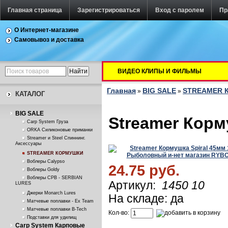
Главная страница
Зарегистрироваться
Вход с паролем
Пр
О Интернет-магазине
Самовывоз и доставка
ВИДЕО КЛИПЫ И ФИЛЬМЫ
Главная
BIG SALE
STREAMER 
»
»
КАТАЛОГ
BIG SALE
Streamer Корм
Carp System Груза
ORKA Силиконовые приманки
Streamer и Steel Спиннинг.
Аксессуары
STREAMER КОРМУШКИ
Воблеры Calypso
24.75 руб.
Воблеры Goldy
Воблеры СРВ - SERBIAN
Артикул:
1450 10
LURES
Джерки Monarch Lures
На складе: да
Матчевые поплавки - Ex Team
Матчевые поплавки B-Tech
Кол-во:
Подставки для удилищ
Carp System Карповые