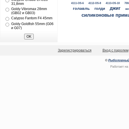
31,8mm
4111-OS-6
4112-OS-8
4113-OS-10
700
джиг
голавль
голди
Goldy Vibromax 28mm
же
(GB02 и GB03)
силиконовые прим
Calypso Fantom F4 45mm
Goldy Goldfish 55mm (G06
и G07)
Зарегистрироваться
Вход с паролем
©
Рыболовный
Работает на