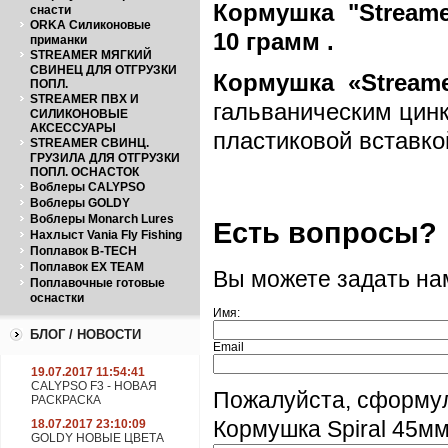
Кормушка "Streamer 
снасти
ORKA Силиконовые
10 грамм .
приманки
STREAMER МЯГКИЙ
СВИНЕЦ ДЛЯ ОТГРУЗКИ
Кормушка «
Stream
ПОПЛ.
STREAMER ПВХ И
гальваническим цин
СИЛИКОНОВЫЕ
АКСЕССУАРЫ
пластиковой вставко
STREAMER СВИНЦ.
ГРУЗИЛА ДЛЯ ОТГРУЗКИ
ПОПЛ. ОСНАСТОК
Воблеры CALYPSO
Воблеры GOLDY
Воблеры Monarch Lures
Есть вопросы?
Нахлыст Vania Fly Fishing
Поплавок B-TECH
Поплавок EX TEAM
Вы можете задать н
Поплавочные готовые
оснастки
Имя:
БЛОГ / НОВОСТИ
Email
19.07.2017 11:54:41
CALYPSO F3 - НОВАЯ
Пожалуйста, сформул
РАСКРАСКА
18.07.2017 23:10:09
Кормушка Spiral 45мм
GOLDY НОВЫЕ ЦВЕТА