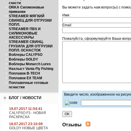
снасти
ORKA Силиконовые
Вы можете задать нам вопрос(ы) с пом
приманки
Имя:
STREAMER МЯГКИЙ
СВИНЕЦ ДЛЯ ОТГРУЗКИ
ПОПЛ.
Email
STREAMER ПВХ И
СИЛИКОНОВЫЕ
АКСЕССУАРЫ
Пожалуйста, сформулируйте Ваши вопрос
STREAMER СВИНЦ.
ГРУЗИЛА ДЛЯ ОТГРУЗКИ
ПОПЛ. ОСНАСТОК
Воблеры CALYPSO
Воблеры GOLDY
Воблеры Monarch Lures
Нахлыст Vania Fly Fishing
Поплавок B-TECH
Поплавок EX TEAM
Поплавочные готовые
оснастки
Введите число, изображенное на рисун
БЛОГ / НОВОСТИ
19.07.2017 11:54:41
CALYPSO F3 - НОВАЯ
РАСКРАСКА
18.07.2017 23:10:09
Отзывы
GOLDY НОВЫЕ ЦВЕТА