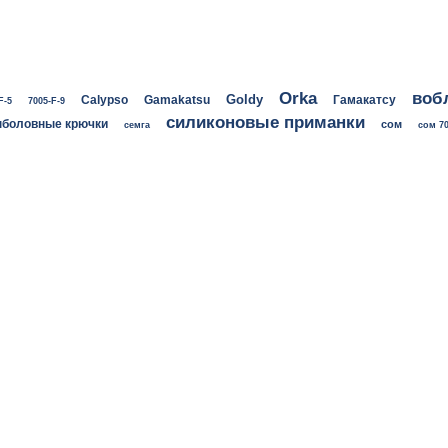
воб
Orka
Goldy
Calypso
Gamakatsu
Гамакатсу
F-5
7005-F-9
силиконовые приманки
боловные крючки
сом
семга
сом 70