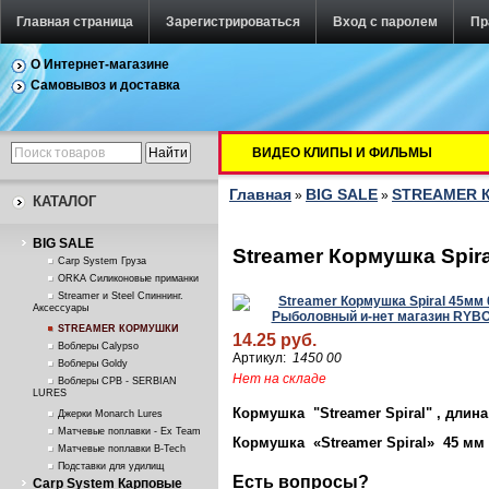
Главная страница
Зарегистрироваться
Вход с паролем
Пр
О Интернет-магазине
Самовывоз и доставка
ВИДЕО КЛИПЫ И ФИЛЬМЫ
Главная
BIG SALE
STREAMER 
»
»
КАТАЛОГ
BIG SALE
Streamer Кормушка Spira
Carp System Груза
ORKA Силиконовые приманки
Streamer и Steel Спиннинг.
Аксессуары
STREAMER КОРМУШКИ
14.25 руб.
Воблеры Calypso
Артикул:
1450 00
Воблеры Goldy
Нет на складе
Воблеры СРВ - SERBIAN
LURES
Кормушка "Streamer Spiral" , длина
Джерки Monarch Lures
Матчевые поплавки - Ex Team
Кормушка «
Streamer
Spiral
» 45 мм 
Матчевые поплавки B-Tech
Подставки для удилищ
Есть вопросы?
Carp System Карповые