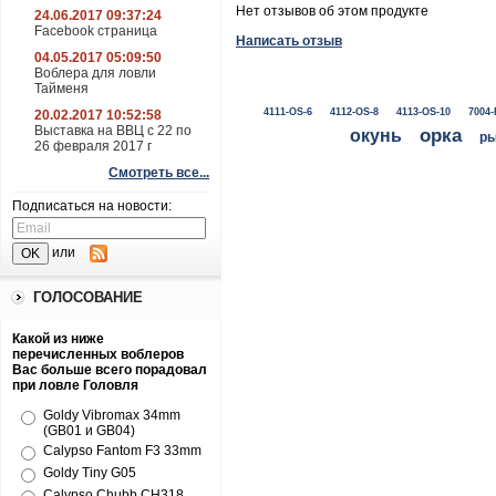
Нет отзывов об этом продукте
24.06.2017 09:37:24
Facebook страница
Написать отзыв
04.05.2017 05:09:50
Воблера для ловли
Тайменя
4111-OS-6
4112-OS-8
4113-OS-10
7004-
20.02.2017 10:52:58
Выставка на ВВЦ с 22 по
окунь
орка
ры
26 февраля 2017 г
Смотреть все...
Подписаться на новости:
или
ГОЛОСОВАНИЕ
Какой из ниже
перечисленных воблеров
Вас больше всего порадовал
при ловле Головля
Goldy Vibromax 34mm
(GB01 и GB04)
Calypso Fantom F3 33mm
Goldy Tiny G05
Calypso Chubb CH318