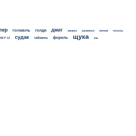
лер
джиг
голавль
голди
жерех
калипсо
ленок
лосось
щука
судак
форель
таймень
06-F-12
язь