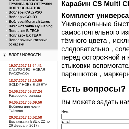
Карабин CS Multi Cl
ГРУЗИЛА ДЛЯ ОТГРУЗКИ
ПОПЛ. ОСНАСТОК
Воблеры CALYPSO
Комплект универс
Воблеры GOLDY
Воблеры Monarch Lures
Универсальные быст
Нахлыст Vania Fly Fishing
самостоятельного из
Поплавок B-TECH
Поплавок EX TEAM
тёмного цвета , иск
Поплавочные готовые
оснастки
следовательно , сол
БЛОГ / НОВОСТИ
перед осторожной и 
стыковки вспомогател
19.07.2017 11:54:41
CALYPSO F3 - НОВАЯ
парашютов , маркерн
РАСКРАСКА
18.07.2017 23:10:09
GOLDY НОВЫЕ ЦВЕТА
Есть вопросы?
24.06.2017 09:37:24
Facebook страница
Вы можете задать н
04.05.2017 05:09:50
Воблера для ловли
Тайменя
Имя:
20.02.2017 10:52:58
Выставка на ВВЦ с 22 по
Email
26 февраля 2017 г