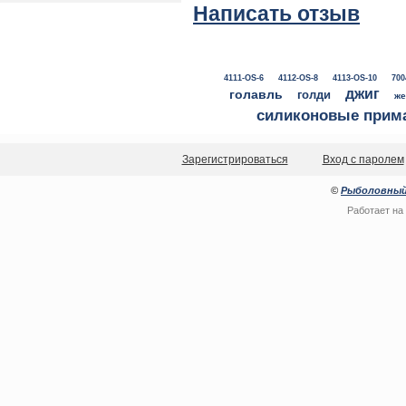
Написать отзыв
4111-OS-6
4112-OS-8
4113-OS-10
700
джиг
голавль
голди
же
силиконовые прим
Зарегистрироваться
Вход с паролем
©
Рыболовный
Работает на