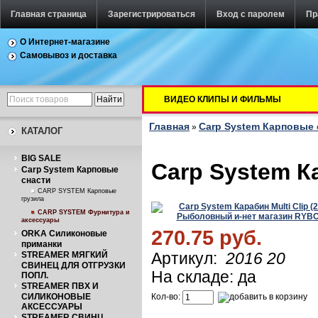
Главная страница
Зарегистрироваться
Вход с паролем
Пр
О Интернет-магазине
Самовывоз и доставка
ВИДЕО КЛИПЫ И ФИЛЬМЫ
Главная
Carp System Карповые 
»
КАТАЛОГ
BIG SALE
Carp System Ка
Carp System Карповые
снасти
CARP SYSTEM Карповые
грузила
CARP SYSTEM Фурнитура и
аксессуары
270.75 руб.
ORKA Силиконовые
приманки
STREAMER МЯГКИЙ
Артикул:
2016 20
СВИНЕЦ ДЛЯ ОТГРУЗКИ
На складе: да
ПОПЛ.
STREAMER ПВХ И
СИЛИКОНОВЫЕ
Кол-во:
АКСЕССУАРЫ
STREAMER СВИНЦ.