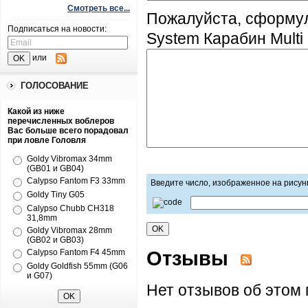
Смотреть все...
Пожалуйста, сформул
Подписаться на новости:
System Карабин Multi 
или
ГОЛОСОВАНИЕ
Какой из ниже
перечисленных воблеров
Вас больше всего порадовал
при ловле Головля
Goldy Vibromax 34mm
(GB01 и GB04)
Calypso Fantom F3 33mm
Введите число, изображенное на рисун
Goldy Tiny G05
Calypso Chubb CH318
31,8mm
Goldy Vibromax 28mm
(GB02 и GB03)
Отзывы
Calypso Fantom F4 45mm
Goldy Goldfish 55mm (G06
и G07)
Нет отзывов об этом 