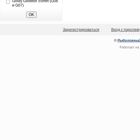
Goldy Goldfish 55mm (G06
и G07)
Зарегистрироваться
Вход с паролем
©
Рыболовный
Работает на