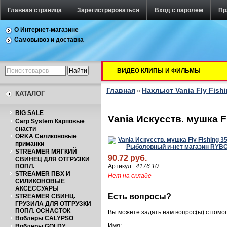
Главная страница
Зарегистрироваться
Вход с паролем
Пр
О Интернет-магазине
Самовывоз и доставка
ВИДЕО КЛИПЫ И ФИЛЬМЫ
Главная
Нахлыст Vania Fly Fish
»
КАТАЛОГ
BIG SALE
Vania Искусств. мушка F
Carp System Карповые
снасти
ORKA Силиконовые
приманки
STREAMER МЯГКИЙ
90.72 руб.
СВИНЕЦ ДЛЯ ОТГРУЗКИ
ПОПЛ.
Артикул:
4176 10
STREAMER ПВХ И
Нет на складе
СИЛИКОНОВЫЕ
АКСЕССУАРЫ
Есть вопросы?
STREAMER СВИНЦ.
ГРУЗИЛА ДЛЯ ОТГРУЗКИ
ПОПЛ. ОСНАСТОК
Вы можете задать нам вопрос(ы) с пом
Воблеры CALYPSO
Имя:
Воблеры GOLDY