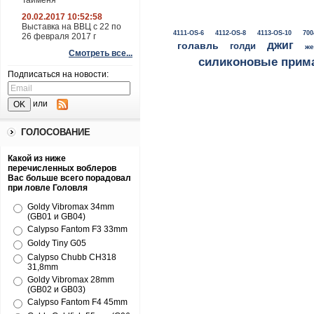
Тайменя
20.02.2017 10:52:58
Выставка на ВВЦ с 22 по
4111-OS-6
4112-OS-8
4113-OS-10
700
26 февраля 2017 г
джиг
голавль
голди
же
Смотреть все...
силиконовые прим
Подписаться на новости:
или
ГОЛОСОВАНИЕ
Какой из ниже
перечисленных воблеров
Вас больше всего порадовал
при ловле Головля
Goldy Vibromax 34mm
(GB01 и GB04)
Calypso Fantom F3 33mm
Goldy Tiny G05
Calypso Chubb CH318
31,8mm
Goldy Vibromax 28mm
(GB02 и GB03)
Calypso Fantom F4 45mm