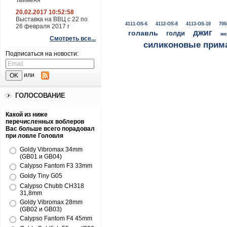
Тайменя
20.02.2017 10:52:58
Выставка на ВВЦ с 22 по
4111-OS-6
4112-OS-8
4113-OS-10
700
26 февраля 2017 г
джиг
голавль
голди
же
Смотреть все...
силиконовые прим
Подписаться на новости:
или
ГОЛОСОВАНИЕ
Какой из ниже
перечисленных воблеров
Вас больше всего порадовал
при ловле Головля
Goldy Vibromax 34mm
(GB01 и GB04)
Calypso Fantom F3 33mm
Goldy Tiny G05
Calypso Chubb CH318
31,8mm
Goldy Vibromax 28mm
(GB02 и GB03)
Calypso Fantom F4 45mm