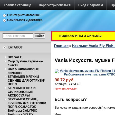
Главная страница
Зарегистрироваться
Вход с паролем
Пр
О Интернет-магазине
Самовывоз и доставка
ВИДЕО КЛИПЫ И ФИЛЬМЫ
Главная
Нахлыст Vania Fly Fish
»
КАТАЛОГ
BIG SALE
Vania Искусств. мушка F
Carp System Карповые
снасти
ORKA Силиконовые
приманки
STREAMER МЯГКИЙ
90.72 руб.
СВИНЕЦ ДЛЯ ОТГРУЗКИ
ПОПЛ.
Артикул:
4174 10
STREAMER ПВХ И
Нет на складе
СИЛИКОНОВЫЕ
АКСЕССУАРЫ
Есть вопросы?
STREAMER СВИНЦ.
ГРУЗИЛА ДЛЯ ОТГРУЗКИ
ПОПЛ. ОСНАСТОК
Вы можете задать нам вопрос(ы) с пом
Воблеры CALYPSO
Имя:
Воблеры GOLDY