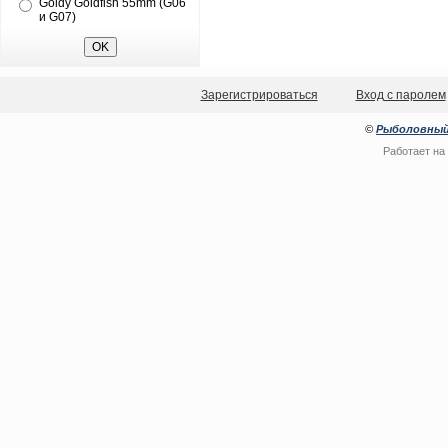
Goldy Goldfish 55mm (G06
и G07)
Зарегистрироваться
Вход с паролем
©
Рыболовный
Работает на