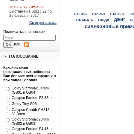
Тайменя
20.02.2017 10:52:58
Выставка на ВВЦ с 22 по
4111-OS-6
4112-OS-8
4113-OS-10
700
26 февраля 2017 г
джиг
голавль
голди
же
Смотреть все...
силиконовые прим
Подписаться на новости:
или
ГОЛОСОВАНИЕ
Какой из ниже
перечисленных воблеров
Вас больше всего порадовал
при ловле Головля
Goldy Vibromax 34mm
(GB01 и GB04)
Calypso Fantom F3 33mm
Goldy Tiny G05
Calypso Chubb CH318
31,8mm
Goldy Vibromax 28mm
(GB02 и GB03)
Calypso Fantom F4 45mm