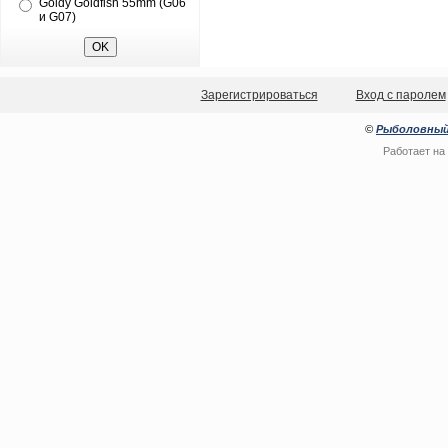
Goldy Goldfish 55mm (G06
и G07)
Зарегистрироваться
Вход с паролем
©
Рыболовный
Работает на