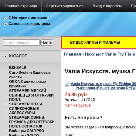
Главная страница
Зарегистрироваться
Вход с паролем
Пр
О Интернет-магазине
Самовывоз и доставка
ВИДЕО КЛИПЫ И ФИЛЬМЫ
Главная
Нахлыст Vania Fly Fish
»
КАТАЛОГ
BIG SALE
Vania Искусств. мушка F
Carp System Карповые
снасти
ORKA Силиконовые
приманки
STREAMER МЯГКИЙ
76.86 руб.
СВИНЕЦ ДЛЯ ОТГРУЗКИ
ПОПЛ.
Артикул:
4173 10
STREAMER ПВХ И
Нет на складе
СИЛИКОНОВЫЕ
АКСЕССУАРЫ
Есть вопросы?
STREAMER СВИНЦ.
ГРУЗИЛА ДЛЯ ОТГРУЗКИ
ПОПЛ. ОСНАСТОК
Вы можете задать нам вопрос(ы) с пом
Воблеры CALYPSO
Имя:
Воблеры GOLDY