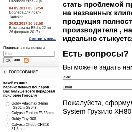
Facebook страница
стать проблемой п
04.05.2017 05:09:50
на названных клипс
Воблера для ловли
Тайменя
продукция полност
20.02.2017 10:52:58
Выставка на ВВЦ с 22 по
производителя , 
26 февраля 2017 г
идеально стыкуетс
Смотреть все...
Подписаться на новости:
Есть вопросы?
или
Вы можете задать н
ГОЛОСОВАНИЕ
Имя:
Какой из ниже
перечисленных воблеров
Email
Вас больше всего порадовал
при ловле Головля
Пожалуйста, сформул
Goldy Vibromax 34mm
(GB01 и GB04)
System Грузило XH80 
Calypso Fantom F3 33mm
Goldy Tiny G05
Calypso Chubb CH318
31,8mm