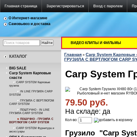
Главная страница
Зарегистрироваться
Вход с паролем
Пр
О Интернет-магазине
Самовывоз и доставка
ВИДЕО КЛИПЫ И ФИЛЬМЫ
Главная
Carp System Карповые 
»
КАТАЛОГ
ГРУЗИЛА С ВЕРТЛЮГОМ CARP S
BIG SALE
Carp System Г
Carp System Карповые
снасти
CARP SYSTEM Карповые
грузила
IN LINE ГРУЗИЛА CARP
SYSTEM
79.50 руб.
ГРУЗИЛА С ВЕРТЛЮГОМ
CARP SYSTEM
На складе: да
ПОШТУЧНО - IN LINE
ГРУЗИЛА CARP SYSTEM
ПОШУЧНО - ГРУЗИЛА С
Кол-во:
ВЕРТЛЮГОМ CARP SYSTEM
CARP SYSTEM Фурнитура и
Грузило "Carp Syst
аксессуары