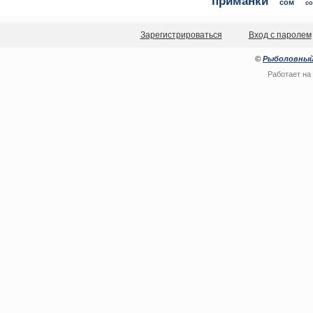
приманки
сом
со
Зарегистрироваться
Вход с паролем
©
Рыболовный
Работает на