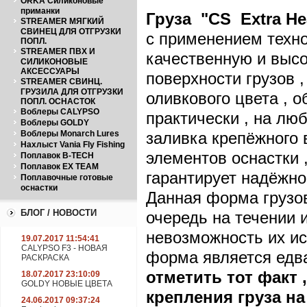
ORKA Силиконовые
приманки
Груза "
CS
Extra
He
STREAMER МЯГКИЙ
СВИНЕЦ ДЛЯ ОТГРУЗКИ
с применением техно
ПОПЛ.
STREAMER ПВХ И
качественную и выс
СИЛИКОНОВЫЕ
АКСЕССУАРЫ
поверхности грузов 
STREAMER СВИНЦ.
ГРУЗИЛА ДЛЯ ОТГРУЗКИ
оливкового цвета , 
ПОПЛ. ОСНАСТОК
Воблеры CALYPSO
практически , на лю
Воблеры GOLDY
Воблеры Monarch Lures
заливка крепёжного 
Нахлыст Vania Fly Fishing
элементов оснастки 
Поплавок B-TECH
Поплавок EX TEAM
гарантирует надёжно
Поплавочные готовые
оснастки
Данная форма грузо
БЛОГ / НОВОСТИ
очередь на течении и
невозможность их ис
19.07.2017 11:54:41
CALYPSO F3 - НОВАЯ
форма является едва
РАСКРАСКА
отметить тот факт 
18.07.2017 23:10:09
GOLDY НОВЫЕ ЦВЕТА
крепления груза на
24.06.2017 09:37:24