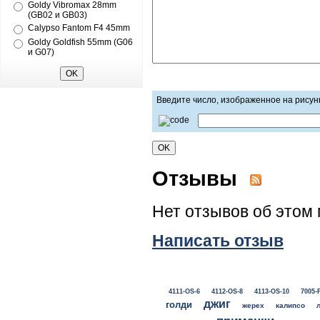
Goldy Vibromax 28mm
(GB02 и GB03)
Calypso Fantom F4 45mm
Goldy Goldfish 55mm (G06
и G07)
Введите число, изображенное на рисун
Отзывы
Нет отзывов об этом 
Написать отзыв
4111-OS-6
4112-OS-8
4113-OS-10
7005-
джиг
голди
жерех
калипсо