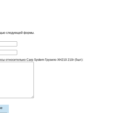
ощью следующей формы.
ы относительно Carp System Грузило XH210 210г (5шт):
ке