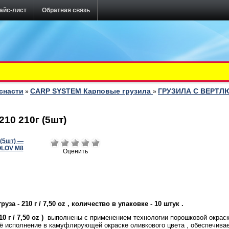
айс-лист
Обратная связь
снасти
CARP SYSTEM Карповые грузила
ГРУЗИЛА С ВЕРТЛ
»
»
10 210г (5шт)
Оценить
уза - 210 г / 7,50 oz , количество в упаковке - 10 штук .
10 г / 7,50 oz )
выполнены с применением технологии порошковой окраск
 её исполнение в камуфлирующей окраске оливкового цвета , обеспечив