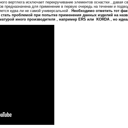
жного вертлюга исключает перекручивание элементов оснастки , давая с
в предназначена для применение в первую очередь на течении и подвод
яется едва ли не самой универсальной .
Необходимо отметить тот факт
 стать проблемой при попытке применения данных изделий на назв
матурой иного производителя , например
ERS
или
KORDA , но идеа