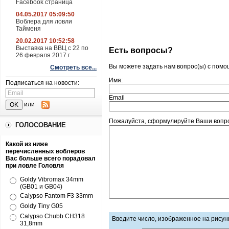
Facebook страница
04.05.2017 05:09:50
Воблера для ловли
Тайменя
20.02.2017 10:52:58
Выставка на ВВЦ с 22 по
Есть вопросы?
26 февраля 2017 г
Вы можете задать нам вопрос(ы) с пом
Смотреть все...
Имя:
Подписаться на новости:
Email
или
Пожалуйста, сформулируйте Ваши вопрос
ГОЛОСОВАНИЕ
Какой из ниже
перечисленных воблеров
Вас больше всего порадовал
при ловле Головля
Goldy Vibromax 34mm
(GB01 и GB04)
Calypso Fantom F3 33mm
Goldy Tiny G05
Calypso Chubb CH318
Введите число, изображенное на рисун
31,8mm