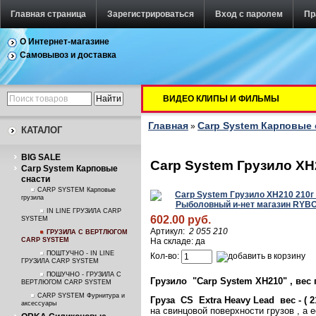
Главная страница
Зарегистрироваться
Вход с паролем
Пр
О Интернет-магазине
Самовывоз и доставка
ВИДЕО КЛИПЫ И ФИЛЬМЫ
Главная
Carp System Карповые 
»
КАТАЛОГ
BIG SALE
Carp System Грузило XH2
Carp System Карповые
снасти
CARP SYSTEM Карповые
грузила
IN LINE ГРУЗИЛА CARP
602.00 руб.
SYSTEM
Артикул:
2 055 210
ГРУЗИЛА С ВЕРТЛЮГОМ
CARP SYSTEM
На складе: да
ПОШТУЧНО - IN LINE
Кол-во:
ГРУЗИЛА CARP SYSTEM
ПОШУЧНО - ГРУЗИЛА С
Грузило "Carp System XH210" , вес гр
ВЕРТЛЮГОМ CARP SYSTEM
CARP SYSTEM Фурнитура и
Груза
CS
Extra
Heavy
Lead вес - ( 2
аксессуары
на свинцовой поверхности грузов , а