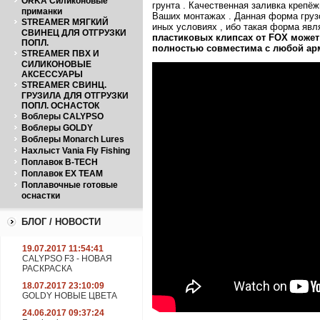
ORKA Силиконовые
грунта . Качественная заливка крепё
приманки
Ваших монтажах . Данная форма грузо
STREAMER МЯГКИЙ
иных условиях , ибо такая форма явл
СВИНЕЦ ДЛЯ ОТГРУЗКИ
пластиковых клипсах от
FOX
может
ПОПЛ.
полностью совместима с любой ар
STREAMER ПВХ И
СИЛИКОНОВЫЕ
АКСЕССУАРЫ
STREAMER СВИНЦ.
ГРУЗИЛА ДЛЯ ОТГРУЗКИ
ПОПЛ. ОСНАСТОК
Воблеры CALYPSO
Воблеры GOLDY
Воблеры Monarch Lures
Нахлыст Vania Fly Fishing
Поплавок B-TECH
Поплавок EX TEAM
Поплавочные готовые
оснастки
БЛОГ / НОВОСТИ
19.07.2017 11:54:41
CALYPSO F3 - НОВАЯ
РАСКРАСКА
18.07.2017 23:10:09
GOLDY НОВЫЕ ЦВЕТА
24.06.2017 09:37:24