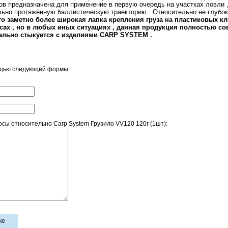
в предназначена для применение в первую очередь на участках ловли , 
но протяжённую баллистическую траекторию . Относительно не глубоко 
то заметно более широкая лапка крепления груза на пластиковых к
сах , но в любых иных ситуациях , данная продукция полностью со
ально стыкуется с изделиями CARP SYSTEM .
ощью следующей формы.
ы относительно Carp System Грузило VV120 120г (1шт):
ке