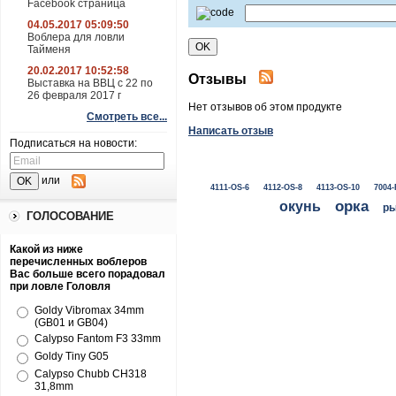
Facebook страница
04.05.2017 05:09:50
Воблера для ловли
Тайменя
20.02.2017 10:52:58
Отзывы
Выставка на ВВЦ с 22 по
26 февраля 2017 г
Нет отзывов об этом продукте
Смотреть все...
Написать отзыв
Подписаться на новости:
или
4111-OS-6
4112-OS-8
4113-OS-10
7004-
окунь
орка
ры
ГОЛОСОВАНИЕ
Какой из ниже
перечисленных воблеров
Вас больше всего порадовал
при ловле Головля
Goldy Vibromax 34mm
(GB01 и GB04)
Calypso Fantom F3 33mm
Goldy Tiny G05
Calypso Chubb CH318
31,8mm