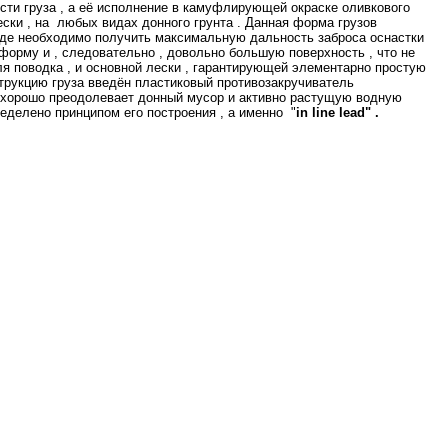
ти груза , а её исполнение в камуфлирующей окраске оливкового
ски , на любых видах донного грунта . Данная форма грузов
где необходимо получить максимальную дальность заброса оснастки
 форму и , следовательно , довольно большую поверхность , что не
ля поводка , и основной лески , гарантирующей элементарно простую
струкцию груза введён пластиковый противозакручиватель
а хорошо преодолевает донный мусор и активно растущую водную
ределено принципом его построения , а именно "
in
line
lead"
.