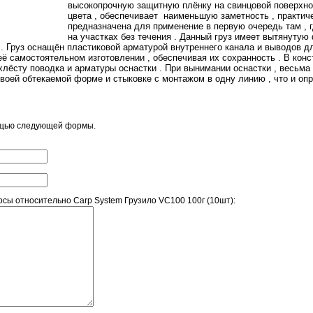
высокопрочную защитную плёнку на свинцовой поверхнос
цвета , обеспечивает наименьшую заметность , практиче
предназначена для применение в первую очередь там , 
на участках без течения . Данный груз имеет вытянутую
л . Груз оснащён пластиковой арматурой внутреннего канала и выводов д
 её самостоятельном изготовлении , обеспечивая их сохранность . В кон
лёсту поводка и арматуры оснастки . При вынимании оснастки , весьм
своей обтекаемой форме и стыковке с монтажом в одну линию , что и оп
ощью следующей формы.
сы относительно Carp System Грузило VC100 100г (10шт):