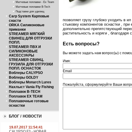
Матчевые поплавки - Ex Team
Матчевые поплавки B-Tech
Подставки для удилищ
Carp System Карповые
позволяет грузу глубоко уходить в и
снасти
стыковку компонентов оснастки , при
ORKA Силиконовые
дополнительно препятствующий перех
приманки
растительность и коряги , благодаря 
STREAMER МЯГКИЙ
СВИНЕЦ ДЛЯ ОТГРУЗКИ
ПОПЛ.
Есть вопросы?
STREAMER ПВХ И
СИЛИКОНОВЫЕ
Вы можете задать нам вопрос(ы) с пом
АКСЕССУАРЫ
STREAMER СВИНЦ.
Имя:
ГРУЗИЛА ДЛЯ ОТГРУЗКИ
ПОПЛ. ОСНАСТОК
Email
Воблеры CALYPSO
Воблеры GOLDY
Воблеры Monarch Lures
Пожалуйста, сформулируйте Ваши вопро
Нахлыст Vania Fly Fishing
Поплавок B-TECH
Поплавок EX TEAM
Поплавочные готовые
оснастки
БЛОГ / НОВОСТИ
19.07.2017 11:54:41
CALYPSO F3 - НОВАЯ