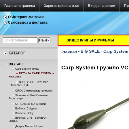
Главная страница
Зарегистрироваться
Вход с паролем
Пр
О Интернет-магазине
Самовывоз и доставка
ВИДЕО КЛИПЫ И ФИЛЬМЫ
Главная
BIG SALE
Carp System
»
»
КАТАЛОГ
BIG SALE
Carp System Грузило VC1
Carp System Груза
ГРУЗИЛА CARP SYSTEM в
Упаковке
ПОШТУЧНО - ГРУЗИЛА
CARP SYSTEM
ORKA Силиконовые приманки
Streamer и Steel Спиннинг.
Аксессуары
STREAMER КОРМУШКИ
Воблеры Calypso
Воблеры Goldy
Воблеры СРВ - SERBIAN
LURES
Джерки Monarch Lures