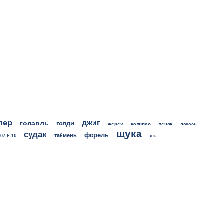
лер
джиг
голавль
голди
жерех
калипсо
ленок
лосось
щука
судак
форель
таймень
07-F-16
язь