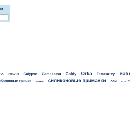
ке
воб
Orka
Goldy
Calypso
Gamakatsu
Гамакатсу
F-5
7005-F-9
силиконовые приманки
боловные крючки
сом
семга
сом 70