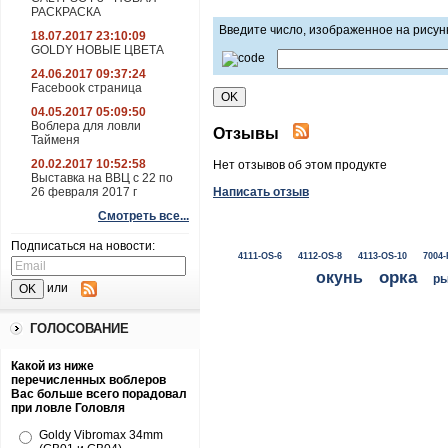
РАСКРАСКА
Введите число, изображенное на рисун
18.07.2017 23:10:09
GOLDY НОВЫЕ ЦВЕТА
24.06.2017 09:37:24
Facebook страница
04.05.2017 05:09:50
Воблера для ловли
Отзывы
Тайменя
20.02.2017 10:52:58
Нет отзывов об этом продукте
Выставка на ВВЦ с 22 по
26 февраля 2017 г
Написать отзыв
Смотреть все...
Подписаться на новости:
4111-OS-6
4112-OS-8
4113-OS-10
7004-
окунь
орка
ры
или
ГОЛОСОВАНИЕ
Какой из ниже
перечисленных воблеров
Вас больше всего порадовал
при ловле Головля
Goldy Vibromax 34mm