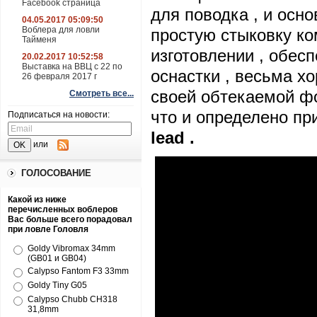
Facebook страница
для поводка , и осн
04.05.2017 05:09:50
Воблера для ловли
простую стыковку ко
Тайменя
изготовлении , обес
20.02.2017 10:52:58
Выставка на ВВЦ с 22 по
оснастки , весьма х
26 февраля 2017 г
своей обтекаемой фо
Смотреть все...
что и определено пр
Подписаться на новости:
lead
.
или
ГОЛОСОВАНИЕ
Какой из ниже
перечисленных воблеров
Вас больше всего порадовал
при ловле Головля
Goldy Vibromax 34mm
(GB01 и GB04)
Calypso Fantom F3 33mm
Goldy Tiny G05
Calypso Chubb CH318
31,8mm