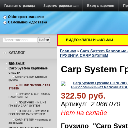
Главная страница
Зарегистрироваться
Вход с паролем
Пр
О Интернет-магазине
Самовывоз и доставка
ВИДЕО КЛИПЫ И ФИЛЬМЫ
Главная
Carp System Карповые 
»
КАТАЛОГ
ГРУЗИЛА CARP SYSTEM
BIG SALE
Carp System Г
Carp System Карповые
снасти
CARP SYSTEM Карповые
грузила
IN LINE ГРУЗИЛА CARP
SYSTEM
322.50 руб.
ГРУЗИЛА С ВЕРТЛЮГОМ
CARP SYSTEM
Артикул:
2 066 070
ПОШТУЧНО - IN LINE
ГРУЗИЛА CARP SYSTEM
Нет на складе
ПОШУЧНО - ГРУЗИЛА С
ВЕРТЛЮГОМ CARP SYSTEM
CARP SYSTEM Фурнитура и
аксессуары
Грузило "Carp System