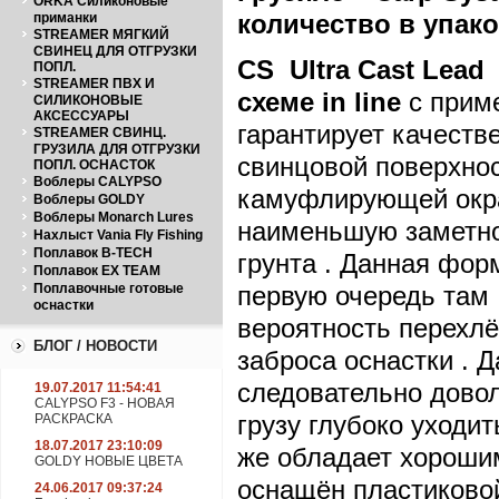
ORKA Силиконовые
количество в упаков
приманки
STREAMER МЯГКИЙ
СВИНЕЦ ДЛЯ ОТГРУЗКИ
CS
Ultra
Cast
Lead
ПОПЛ.
STREAMER ПВХ И
схеме
in
line
с приме
СИЛИКОНОВЫЕ
АКСЕССУАРЫ
гарантирует качеств
STREAMER СВИНЦ.
ГРУЗИЛА ДЛЯ ОТГРУЗКИ
свинцовой поверхност
ПОПЛ. ОСНАСТОК
Воблеры CALYPSO
камуфлирующей окра
Воблеры GOLDY
Воблеры Monarch Lures
наименьшую заметнос
Нахлыст Vania Fly Fishing
Поплавок B-TECH
грунта . Данная фор
Поплавок EX TEAM
Поплавочные готовые
первую очередь там
оснастки
вероятность перехлё
БЛОГ / НОВОСТИ
заброса оснастки . 
следовательно довол
19.07.2017 11:54:41
CALYPSO F3 - НОВАЯ
грузу глубоко уходит
РАСКРАСКА
18.07.2017 23:10:09
же обладает хороши
GOLDY НОВЫЕ ЦВЕТА
оснащён пластиковой
24.06.2017 09:37:24