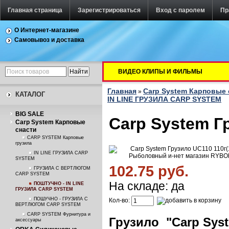
Главная страница
Зарегистрироваться
Вход с паролем
Пр
О Интернет-магазине
Самовывоз и доставка
ВИДЕО КЛИПЫ И ФИЛЬМЫ
Главная
Carp System Карповые 
»
КАТАЛОГ
IN LINE ГРУЗИЛА CARP SYSTEM
BIG SALE
Carp System Г
Carp System Карповые
снасти
CARP SYSTEM Карповые
грузила
IN LINE ГРУЗИЛА CARP
SYSTEM
102.75 руб.
ГРУЗИЛА С ВЕРТЛЮГОМ
CARP SYSTEM
На складе: да
ПОШТУЧНО - IN LINE
ГРУЗИЛА CARP SYSTEM
ПОШУЧНО - ГРУЗИЛА С
Кол-во:
ВЕРТЛЮГОМ CARP SYSTEM
CARP SYSTEM Фурнитура и
Грузило "Carp System
аксессуары