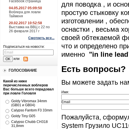
Facebook страница
для поводка , и осн
04.05.2017 05:09:50
простую стыковку ко
Воблера для ловли
Тайменя
изготовлении , обес
20.02.2017 10:52:58
Выставка на ВВЦ с 22 по
оснастки , весьма х
26 февраля 2017 г
своей обтекаемой фо
Смотреть все...
что и определено пр
Подписаться на новости:
именно
"in
line
lead
или
Есть вопросы?
ГОЛОСОВАНИЕ
Вы можете задать н
Какой из ниже
перечисленных воблеров
Вас больше всего порадовал
Имя:
при ловле Головля
Goldy Vibromax 34mm
Email
(GB01 и GB04)
Calypso Fantom F3 33mm
Пожалуйста, сформул
Goldy Tiny G05
Calypso Chubb CH318
System Грузило UC110
31,8mm