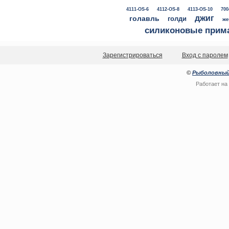
4111-OS-6
4112-OS-8
4113-OS-10
700
джиг
голавль
голди
же
силиконовые прим
Зарегистрироваться
Вход с паролем
©
Рыболовный
Работает на