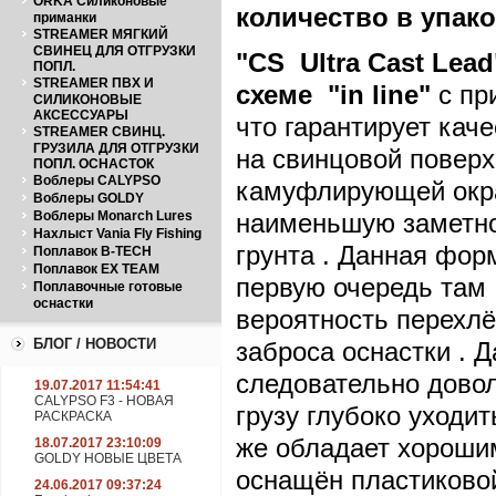
ORKA Силиконовые
количество в упаков
приманки
STREAMER МЯГКИЙ
СВИНЕЦ ДЛЯ ОТГРУЗКИ
"CS
Ultra
Cast
Lead
ПОПЛ.
STREAMER ПВХ И
схеме
"in
line"
с пр
СИЛИКОНОВЫЕ
АКСЕССУАРЫ
что гарантирует кач
STREAMER СВИНЦ.
ГРУЗИЛА ДЛЯ ОТГРУЗКИ
на свинцовой поверхн
ПОПЛ. ОСНАСТОК
Воблеры CALYPSO
камуфлирующей окрас
Воблеры GOLDY
Воблеры Monarch Lures
наименьшую заметнос
Нахлыст Vania Fly Fishing
грунта . Данная фор
Поплавок B-TECH
Поплавок EX TEAM
первую очередь там
Поплавочные готовые
оснастки
вероятность перехлё
БЛОГ / НОВОСТИ
заброса оснастки . 
следовательно довол
19.07.2017 11:54:41
CALYPSO F3 - НОВАЯ
грузу глубоко уходит
РАСКРАСКА
же обладает хороши
18.07.2017 23:10:09
GOLDY НОВЫЕ ЦВЕТА
оснащён пластиковой
24.06.2017 09:37:24