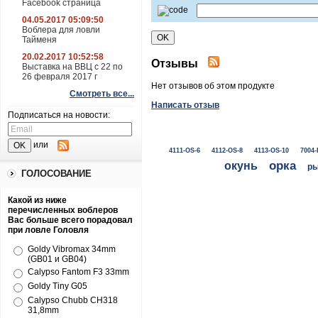
Facebook страница
04.05.2017 05:09:50
Воблера для ловли
Тайменя
20.02.2017 10:52:58
Отзывы
Выставка на ВВЦ с 22 по
26 февраля 2017 г
Нет отзывов об этом продукте
Смотреть все...
Написать отзыв
Подписаться на новости:
или
4111-OS-6
4112-OS-8
4113-OS-10
7004-
окунь
орка
ры
ГОЛОСОВАНИЕ
Какой из ниже
перечисленных воблеров
Вас больше всего порадовал
при ловле Головля
Goldy Vibromax 34mm
(GB01 и GB04)
Calypso Fantom F3 33mm
Goldy Tiny G05
Calypso Chubb CH318
31,8mm