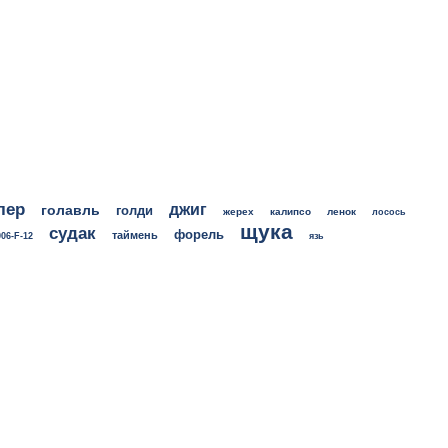
лер
джиг
голавль
голди
жерех
калипсо
ленок
лосось
щука
судак
форель
таймень
06-F-12
язь