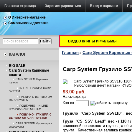
Главная страница
Зарегистрироваться
Вход с паролем
Пр
О Интернет-магазине
Самовывоз и доставка
ВИДЕО КЛИПЫ И ФИЛЬМЫ
Главная
Carp System Карповые 
»
КАТАЛОГ
BIG SALE
Carp System Грузило SSV
Carp System Карповые
снасти
CARP SYSTEM Карповые
грузила
IN LINE ГРУЗИЛА CARP
93.00 руб.
SYSTEM
На складе: да
ГРУЗИЛА С ВЕРТЛЮГОМ
CARP SYSTEM
Кол-во:
ПОШТУЧНО - IN LINE
ГРУЗИЛА CARP SYSTEM
Грузило "Carp System SSV110" , вес г
ПОШУЧНО - ГРУЗИЛА С
ВЕРТЛЮГОМ CARP SYSTEM
Груза
"CS
SSV
Lead"
вес - ( 110 г /
CARP SYSTEM Фурнитура и
свинцовой поверхности грузов , а её
аксессуары
грунта . Качественная заливка крепё