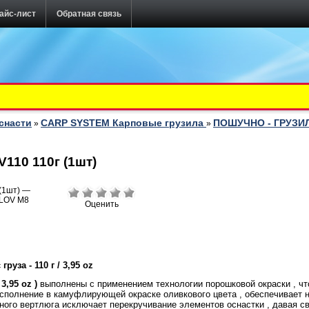
айс-лист
Обратная связь
снасти
CARP SYSTEM Карповые грузила
ПОШУЧНО - ГРУЗИ
»
»
110 110г (1шт)
Оценить
руза - 110 г / 3,95 oz
 3,95 oz
)
выполнены с применением технологии порошковой окраски , чт
 исполнение в камуфлирующей окраске оливкового цвета , обеспечивает
жного вертлюга исключает перекручивание элементов оснастки , давая с