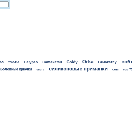
воб
Orka
Goldy
Calypso
Gamakatsu
Гамакатсу
F-5
7005-F-9
силиконовые приманки
боловные крючки
сом
семга
сом 70