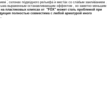
ием , склонах подводного рельефа и местах со слабым заиливанием .
т весьма выраженным останавливающим эффектом , но заметно меньшим
 на пластиковых клипсах от "
FOX"
может стать проблемой при
одукция полностью совместима с любой арматурой иного
.