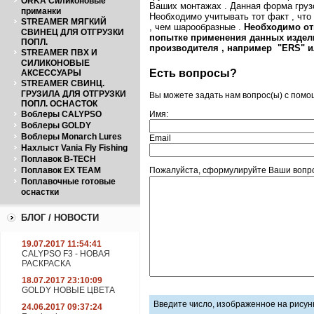
ORKA Силиконовые
Ваших монтажах . Данная форма грузо
приманки
Необходимо учитывать тот факт , чт
STREAMER МЯГКИЙ
, чем шарообразные .
Необходимо отм
СВИНЕЦ ДЛЯ ОТГРУЗКИ
попытке применения данных издели
ПОПЛ.
производителя , например "
ERS"
STREAMER ПВХ И
СИЛИКОНОВЫЕ
Есть вопросы?
АКСЕССУАРЫ
STREAMER СВИНЦ.
ГРУЗИЛА ДЛЯ ОТГРУЗКИ
Вы можете задать нам вопрос(ы) с пом
ПОПЛ. ОСНАСТОК
Воблеры CALYPSO
Имя:
Воблеры GOLDY
Воблеры Monarch Lures
Email
Нахлыст Vania Fly Fishing
Поплавок B-TECH
Поплавок EX TEAM
Пожалуйста, сформулируйте Ваши вопрос
Поплавочные готовые
оснастки
БЛОГ / НОВОСТИ
19.07.2017 11:54:41
CALYPSO F3 - НОВАЯ
РАСКРАСКА
18.07.2017 23:10:09
GOLDY НОВЫЕ ЦВЕТА
Введите число, изображенное на рисун
24.06.2017 09:37:24