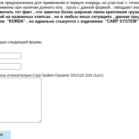
в предназначена для применение в первую очередь на участках с течен
о именно при наличии донного ила , груза с данной формой , обладаю
етить тот факт , что заметно более широкая лапка крепления груза
й на названных клипсах , но в любых иных ситуациях , данная пр
или
"KORDA"
, но идеально стыкуется с изделиями "CARP SYSTEM" 
ощью следующей формы.
ы относительно Carp System Грузило SSV110 110г (1шт):
ке