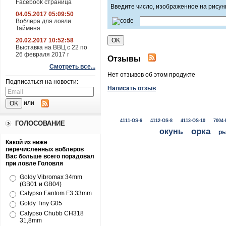
Facebook страница
Введите число, изображенное на рисун
04.05.2017 05:09:50
Воблера для ловли
Тайменя
20.02.2017 10:52:58
Выставка на ВВЦ с 22 по
26 февраля 2017 г
Отзывы
Смотреть все...
Нет отзывов об этом продукте
Подписаться на новости:
Написать отзыв
или
4111-OS-6
4112-OS-8
4113-OS-10
7004-
ГОЛОСОВАНИЕ
окунь
орка
ры
Какой из ниже
перечисленных воблеров
Вас больше всего порадовал
при ловле Головля
Goldy Vibromax 34mm
(GB01 и GB04)
Calypso Fantom F3 33mm
Goldy Tiny G05
Calypso Chubb CH318
31,8mm