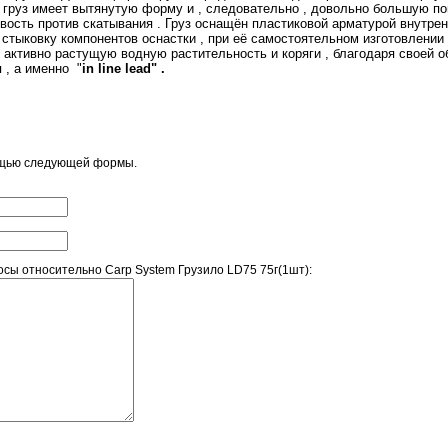
груз имеет вытянутую форму и , следовательно , довольно большую пове
вость против скатывания . Груз оснащён пластиковой арматурой внутренн
тыковку компонентов оснастки , при её самостоятельном изготовлении ,
активно растущую водную растительность и коряги , благодаря своей о
 , а именно "
in
line
lead"
.
ощью следующей формы.
сы относительно Carp System Грузило LD75 75г(1шт):