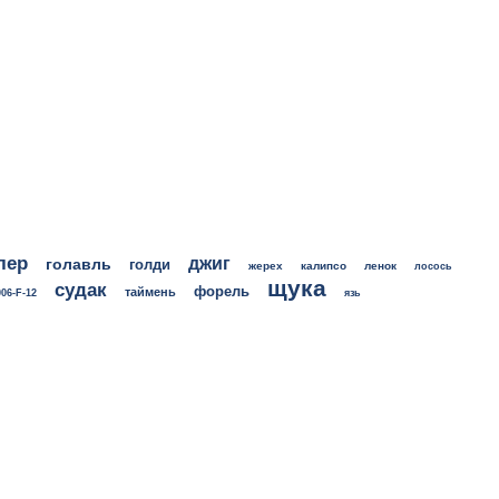
лер
джиг
голавль
голди
жерех
калипсо
ленок
лосось
щука
судак
форель
таймень
06-F-12
язь