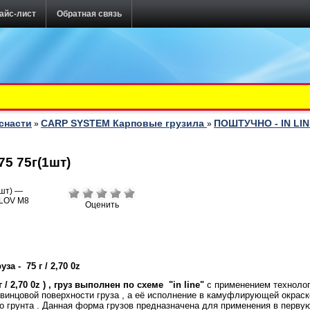
айс-лист
Обратная связь
снасти
CARP SYSTEM Карповые грузила
ПОШТУЧНО - IN LI
»
»
5 75г(1шт)
Оценить
руза -
75 г / 2,70 0z
 / 2,70 0z
) , груз выполнен по схеме "
in
line"
с применением технологи
инцовой поверхности груза , а её исполнение в камуфлирующей окраске
го грунта . Данная форма грузов предназначена для применения в перв