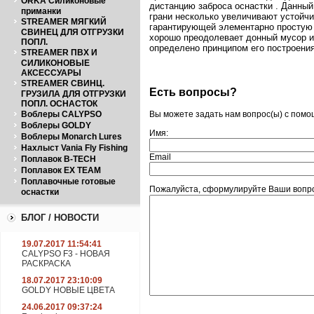
ORKA Силиконовые
дистанцию заброса оснастки . Данный 
приманки
грани несколько увеличивают устойчи
STREAMER МЯГКИЙ
гарантирующей элементарно простую с
СВИНЕЦ ДЛЯ ОТГРУЗКИ
хорошо преодолевает донный мусор и 
ПОПЛ.
определено принципом его построения
STREAMER ПВХ И
СИЛИКОНОВЫЕ
АКСЕССУАРЫ
STREAMER СВИНЦ.
Есть вопросы?
ГРУЗИЛА ДЛЯ ОТГРУЗКИ
ПОПЛ. ОСНАСТОК
Воблеры CALYPSO
Вы можете задать нам вопрос(ы) с пом
Воблеры GOLDY
Имя:
Воблеры Monarch Lures
Нахлыст Vania Fly Fishing
Email
Поплавок B-TECH
Поплавок EX TEAM
Поплавочные готовые
Пожалуйста, сформулируйте Ваши вопро
оснастки
БЛОГ / НОВОСТИ
19.07.2017 11:54:41
CALYPSO F3 - НОВАЯ
РАСКРАСКА
18.07.2017 23:10:09
GOLDY НОВЫЕ ЦВЕТА
24.06.2017 09:37:24