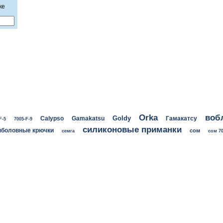
ке
воб
Orka
Goldy
Calypso
Gamakatsu
Гамакатсу
F-5
7005-F-9
силиконовые приманки
боловные крючки
сом
семга
сом 70