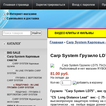
Главная страница
Зарегистрироваться
Вход с паролем
Пр
О Интернет-магазине
Самовывоз и доставка
ВИДЕО КЛИПЫ И ФИЛЬМЫ
Главная
Carp System Карповые 
»
КАТАЛОГ
BIG SALE
Carp System Грузило LD7
Carp System Карповые
снасти
CARP SYSTEM Карповые
грузила
IN LINE ГРУЗИЛА CARP
81.00 руб.
SYSTEM
На складе: да
ГРУЗИЛА С ВЕРТЛЮГОМ
CARP SYSTEM
Кол-во:
ПОШТУЧНО - IN LINE
ГРУЗИЛА CARP SYSTEM
Грузило "Carp System LD75" , вес г
ПОШУЧНО - ГРУЗИЛА С
ВЕРТЛЮГОМ CARP SYSTEM
"CS
Long
Distance
Lead
"
вес - (
75 г
CARP SYSTEM Фурнитура и
высокопрочную защитную плёнку на св
аксессуары
практически , на любых видах донно