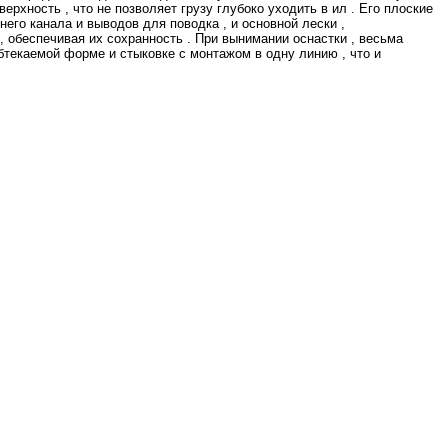
рхность , что не позволяет грузу глубоко уходить в ил . Его плоские
его канала и выводов для поводка , и основной лески ,
 обеспечивая их сохранность . При вынимании оснастки , весьма
бтекаемой форме и стыковке с монтажом в одну линию , что и