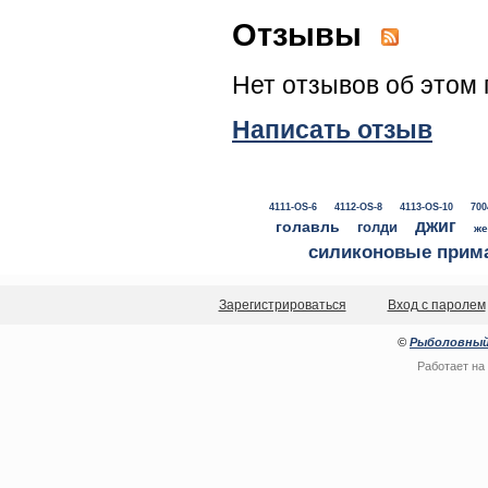
Отзывы
Нет отзывов об этом 
Написать отзыв
4111-OS-6
4112-OS-8
4113-OS-10
700
джиг
голавль
голди
же
силиконовые прим
Зарегистрироваться
Вход с паролем
©
Рыболовный
Работает на