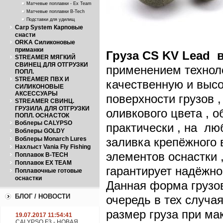
Матчевые поплавки - Ex Team
Матчевые поплавки B-Tech
Подставки для удилищ
Carp System Карповые
снасти
ORKA Силиконовые
приманки
Груза
CS
KV
Lead
в
STREAMER МЯГКИЙ
СВИНЕЦ ДЛЯ ОТГРУЗКИ
применением техноло
ПОПЛ.
STREAMER ПВХ И
качественную и выс
СИЛИКОНОВЫЕ
АКСЕССУАРЫ
поверхности грузов 
STREAMER СВИНЦ.
ГРУЗИЛА ДЛЯ ОТГРУЗКИ
оливкового цвета , 
ПОПЛ. ОСНАСТОК
Воблеры CALYPSO
практически , на лю
Воблеры GOLDY
Воблеры Monarch Lures
заливка крепёжного 
Нахлыст Vania Fly Fishing
элементов оснастки 
Поплавок B-TECH
Поплавок EX TEAM
гарантирует надёжно
Поплавочные готовые
оснастки
Данная форма грузо
БЛОГ / НОВОСТИ
очередь в тех случа
размер груза при ма
19.07.2017 11:54:41
CALYPSO F3 - НОВАЯ