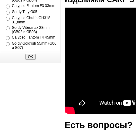
(GB01 и GB04)
Calypso Fantom F3 33mm
Goldy Tiny G05
Calypso Chubb CH318
31,8mm
Goldy Vibromax 28mm
(GB02 и GB03)
Calypso Fantom F4 45mm
Goldy Goldfish 55mm (G06
и G07)
Есть вопросы?