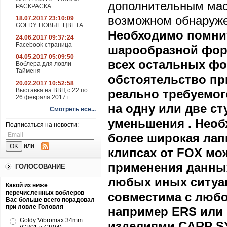
дополнительным ма
РАСКРАСКА
возможном обнаруже
18.07.2017 23:10:09
GOLDY НОВЫЕ ЦВЕТА
Необходимо помнит
24.06.2017 09:37:24
Facebook страница
шарообразной фор
04.05.2017 05:09:50
всех остальных фор
Воблера для ловли
Тайменя
обстоятельство пр
20.02.2017 10:52:58
Выставка на ВВЦ с 22 по
реально требуемого
26 февраля 2017 г
на одну или две сту
Смотреть все...
уменьшения . Необх
Подписаться на новости:
более широкая лап
или
клипсах от
FOX
мож
применения данных
ГОЛОСОВАНИЕ
любых иных ситуац
Какой из ниже
перечисленных воблеров
совместима с любо
Вас больше всего порадовал
при ловле Головля
например
ERS
ил
Goldy Vibromax 34mm
изделиями CARP S