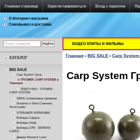
Главная страница
Зарегистрироваться
Вход с паролем
Пр
О Интернет-магазине
Самовывоз и доставка
ВИДЕО КЛИПЫ И ФИЛЬМЫ
Главная
BIG SALE
Carp System
»
»
КАТАЛОГ
BIG SALE
Carp System Г
Carp System Груза
ГРУЗИЛА CARP SYSTEM в
Упаковке
ПОШТУЧНО - ГРУЗИЛА
CARP SYSTEM
ORKA Силиконовые приманки
Streamer и Steel Спиннинг.
Аксессуары
STREAMER КОРМУШКИ
Воблеры Calypso
Воблеры Goldy
Воблеры СРВ - SERBIAN
LURES
Джерки Monarch Lures