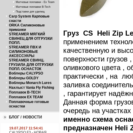
Матчевые поплавки - Ex Team
Матчевые поплавки B-Tech
Подставки для удилищ
Carp System Карповые
снасти
ORKA Силиконовые
приманки
Груз
CS
Heli
Zip
L
STREAMER МЯГКИЙ
СВИНЕЦ ДЛЯ ОТГРУЗКИ
применением техноло
ПОПЛ.
STREAMER ПВХ И
качественную и выс
СИЛИКОНОВЫЕ
АКСЕССУАРЫ
поверхности грузов 
STREAMER СВИНЦ.
ГРУЗИЛА ДЛЯ ОТГРУЗКИ
оливкового цвета , 
ПОПЛ. ОСНАСТОК
Воблеры CALYPSO
практически , на лю
Воблеры GOLDY
Воблеры Monarch Lures
заливка соединител
Нахлыст Vania Fly Fishing
, гарантирует надёж
Поплавок B-TECH
Поплавок EX TEAM
Данная форма грузо
Поплавочные готовые
оснастки
очередь на участках
БЛОГ / НОВОСТИ
именно схема осна
предназначен
Heli
19.07.2017 11:54:41
CALYPSO F3 - НОВАЯ