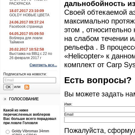
дальнобойность из
РАСКРАСКА
Своей обтекаемой а
18.07.2017 23:10:09
GOLDY НОВЫЕ ЦВЕТА
максимально протяж
24.06.2017 09:37:24
Facebook страница
этом , относительно
04.05.2017 05:09:50
на слабом течении и
Воблера для ловли
Тайменя
рельефа . В процесс
20.02.2017 10:52:58
Выставка на ВВЦ с 22 по
«Helicopter» к данн
26 февраля 2017 г
комплект от Carp S
Смотреть все...
Подписаться на новости:
Есть вопросы?
или
Вы можете задать н
ГОЛОСОВАНИЕ
Имя:
Какой из ниже
перечисленных воблеров
Email
Вас больше всего порадовал
при ловле Головля
Пожалуйста, сформул
Goldy Vibromax 34mm