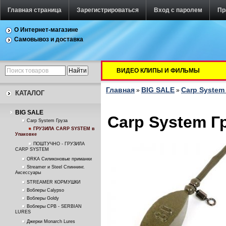
Главная страница
Зарегистрироваться
Вход с паролем
Пр
О Интернет-магазине
Самовывоз и доставка
ВИДЕО КЛИПЫ И ФИЛЬМЫ
Главная
BIG SALE
Carp System
»
»
КАТАЛОГ
BIG SALE
Carp System Г
Carp System Груза
ГРУЗИЛА CARP SYSTEM в
Упаковке
ПОШТУЧНО - ГРУЗИЛА
CARP SYSTEM
ORKA Силиконовые приманки
Streamer и Steel Спиннинг.
Аксессуары
STREAMER КОРМУШКИ
Воблеры Calypso
Воблеры Goldy
Воблеры СРВ - SERBIAN
LURES
Джерки Monarch Lures