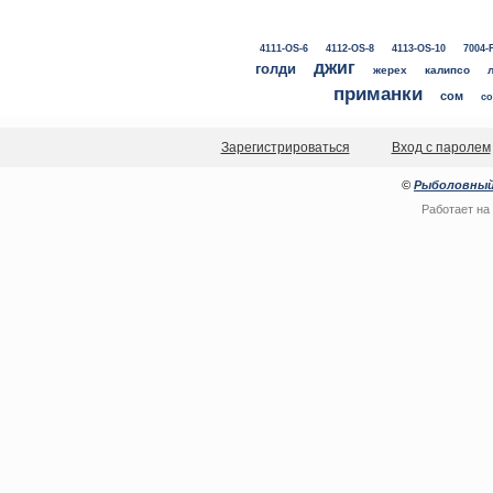
4111-OS-6
4112-OS-8
4113-OS-10
7004-
джиг
голди
жерех
калипсо
приманки
сом
со
Зарегистрироваться
Вход с паролем
©
Рыболовный
Работает на