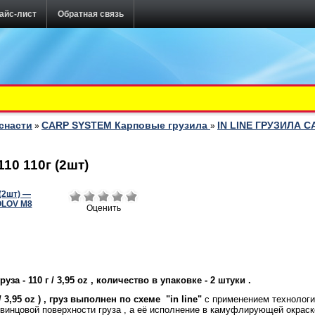
айс-лист
Обратная связь
снасти
CARP SYSTEM Карповые грузила
IN LINE ГРУЗИЛА 
»
»
10 110г (2шт)
Оценить
уза - 110 г / 3,95 oz , количество в упаковке - 2 штуки .
 / 3,95 oz ) , груз выполнен по схеме "
in
line"
с применением технологии
винцовой поверхности груза , а её исполнение в камуфлирующей окраск