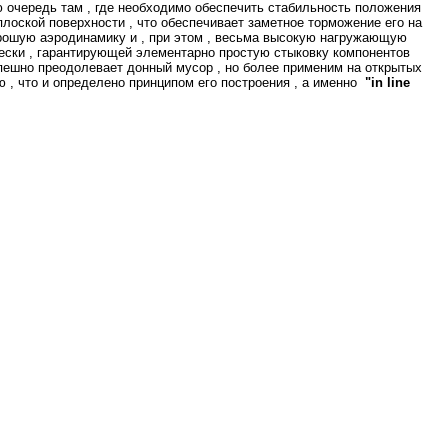
ю очередь там , где необходимо обеспечить стабильность положения
плоской поверхности , что обеспечивает заметное торможение его на
орошую аэродинамику и , при этом , весьма высокую нагружающую
лески , гарантирующей элементарно простую стыковку компонентов
успешно преодолевает донный мусор , но более применим на открытых
ю , что и определено принципом его построения , а именно
"in
line