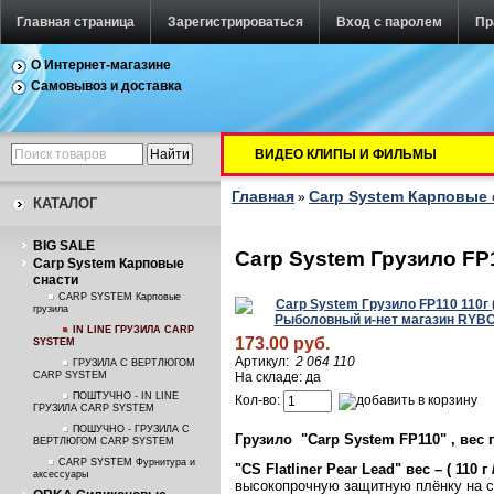
Главная страница
Зарегистрироваться
Вход с паролем
Пр
О Интернет-магазине
Самовывоз и доставка
ВИДЕО КЛИПЫ И ФИЛЬМЫ
Главная
Carp System Карповые 
»
КАТАЛОГ
BIG SALE
Carp System Грузило FP1
Carp System Карповые
снасти
CARP SYSTEM Карповые
грузила
IN LINE ГРУЗИЛА CARP
173.00 руб.
SYSTEM
Артикул:
2 064 110
ГРУЗИЛА С ВЕРТЛЮГОМ
CARP SYSTEM
На складе: да
ПОШТУЧНО - IN LINE
Кол-во:
ГРУЗИЛА CARP SYSTEM
ПОШУЧНО - ГРУЗИЛА С
Грузило "Carp System FP110" , вес гр
ВЕРТЛЮГОМ CARP SYSTEM
CARP SYSTEM Фурнитура и
"CS
Flatliner
Pear
Lead"
вес – ( 110 г
аксессуары
высокопрочную защитную плёнку на с