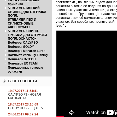
ORKA Силиконовые
практически , на любых видах донног
приманки
оснастки в точке её падения на донн
STREAMER МЯГКИЙ
наклонных участках и течении , а ег
СВИНЕЦ ДЛЯ ОТГРУЗКИ
способность . Груз оснащён пластико
ПОПЛ.
оснастки , при её самостоятельном и
STREAMER ПВХ И
участках без серьёзных препятствий 
СИЛИКОНОВЫЕ
lead"
.
АКСЕССУАРЫ
STREAMER СВИНЦ.
ГРУЗИЛА ДЛЯ ОТГРУЗКИ
ПОПЛ. ОСНАСТОК
Воблеры CALYPSO
Воблеры GOLDY
Воблеры Monarch Lures
Нахлыст Vania Fly Fishing
Поплавок B-TECH
Поплавок EX TEAM
Поплавочные готовые
оснастки
БЛОГ / НОВОСТИ
19.07.2017 11:54:41
CALYPSO F3 - НОВАЯ
РАСКРАСКА
18.07.2017 23:10:09
GOLDY НОВЫЕ ЦВЕТА
24.06.2017 09:37:24