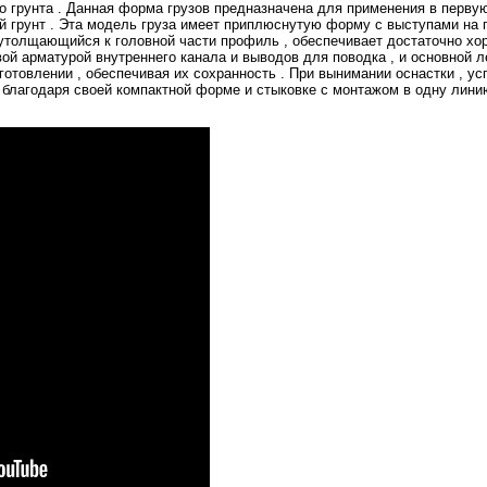
о грунта . Данная форма грузов предназначена для применения в перву
ый грунт . Эта модель груза имеет приплюснутую форму с выступами на 
о утолщающийся к головной части профиль , обеспечивает достаточно х
вой арматурой внутреннего канала и выводов для поводка , и основной 
зготовлении , обеспечивая их сохранность . При вынимании оснастки , 
, благодаря своей компактной форме и стыковке с монтажом в одну лини