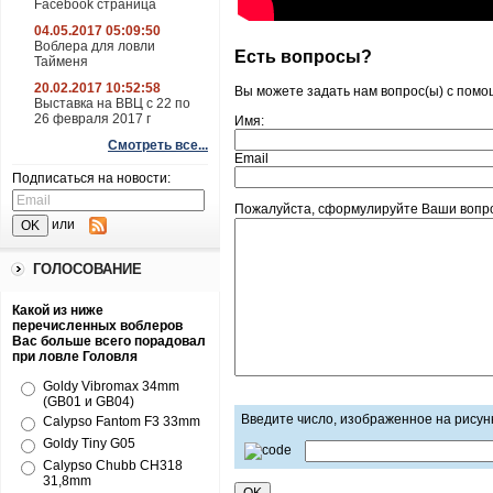
Facebook страница
04.05.2017 05:09:50
Воблера для ловли
Есть вопросы?
Тайменя
20.02.2017 10:52:58
Вы можете задать нам вопрос(ы) с пом
Выставка на ВВЦ с 22 по
26 февраля 2017 г
Имя:
Смотреть все...
Email
Подписаться на новости:
Пожалуйста, сформулируйте Ваши вопрос
или
ГОЛОСОВАНИЕ
Какой из ниже
перечисленных воблеров
Вас больше всего порадовал
при ловле Головля
Goldy Vibromax 34mm
(GB01 и GB04)
Введите число, изображенное на рисун
Calypso Fantom F3 33mm
Goldy Tiny G05
Calypso Chubb CH318
31,8mm