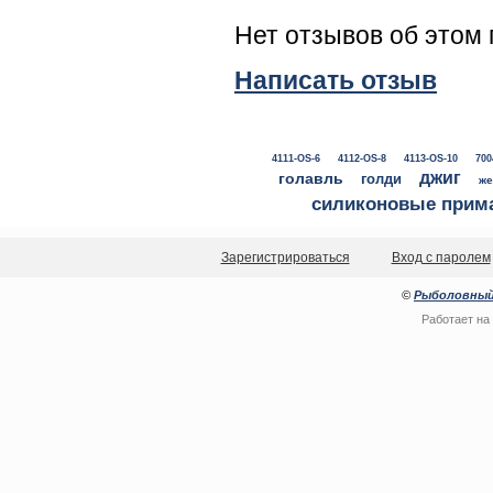
Нет отзывов об этом 
Написать отзыв
4111-OS-6
4112-OS-8
4113-OS-10
700
джиг
голавль
голди
же
силиконовые прим
Зарегистрироваться
Вход с паролем
©
Рыболовный
Работает на