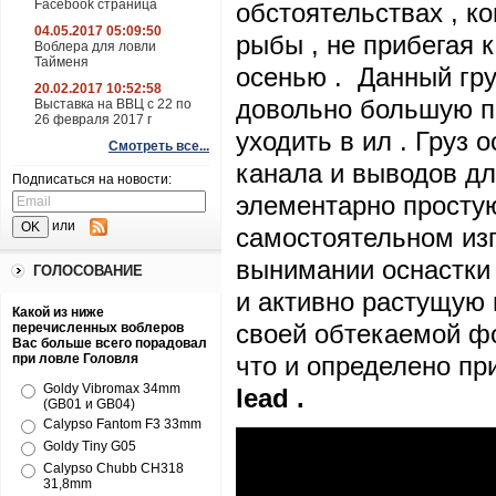
Facebook страница
обстоятельствах , к
04.05.2017 05:09:50
рыбы , не прибегая 
Воблера для ловли
Тайменя
осенью . Данный гру
20.02.2017 10:52:58
довольно большую по
Выставка на ВВЦ с 22 по
26 февраля 2017 г
уходить в ил . Груз
Смотреть все...
канала и выводов дл
Подписаться на новости:
элементарно простую
или
самостоятельном изг
вынимании оснастки
ГОЛОСОВАНИЕ
и активно растущую 
Какой из ниже
своей обтекаемой фо
перечисленных воблеров
Вас больше всего порадовал
при ловле Головля
что и определено пр
Goldy Vibromax 34mm
lead
.
(GB01 и GB04)
Calypso Fantom F3 33mm
Goldy Tiny G05
Calypso Chubb CH318
31,8mm