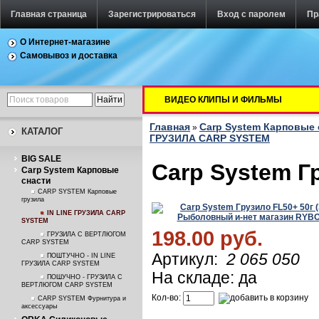
Главная страница
Зарегистрироваться
Вход с паролем
Пр
О Интернет-магазине
Самовывоз и доставка
ВИДЕО КЛИПЫ И ФИЛЬМЫ
Главная
Carp System Карповые 
»
КАТАЛОГ
ГРУЗИЛА CARP SYSTEM
BIG SALE
Carp System Г
Carp System Карповые
снасти
CARP SYSTEM Карповые
грузила
IN LINE ГРУЗИЛА CARP
SYSTEM
198.00 руб.
ГРУЗИЛА С ВЕРТЛЮГОМ
CARP SYSTEM
Артикул:
2 065 050
ПОШТУЧНО - IN LINE
ГРУЗИЛА CARP SYSTEM
На складе: да
ПОШУЧНО - ГРУЗИЛА С
ВЕРТЛЮГОМ CARP SYSTEM
Кол-во:
CARP SYSTEM Фурнитура и
аксессуары