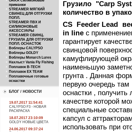
ORKA Силиконовые
Грузило "Carp System
приманки
STREAMER МЯГКИЙ
количество в упаков
СВИНЕЦ ДЛЯ ОТГРУЗКИ
ПОПЛ.
STREAMER ПВХ И
CS
Feeder
Lead
ве
СИЛИКОНОВЫЕ
АКСЕССУАРЫ
in
line
с применением
STREAMER СВИНЦ.
ГРУЗИЛА ДЛЯ ОТГРУЗКИ
гарантирует качеств
ПОПЛ. ОСНАСТОК
Воблеры CALYPSO
свинцовой поверхност
Воблеры GOLDY
камуфлирующей окра
Воблеры Monarch Lures
Нахлыст Vania Fly Fishing
наименьшую заметнос
Поплавок B-TECH
Поплавок EX TEAM
грунта . Данная фор
Поплавочные готовые
оснастки
первую очередь там 
оснастки , получить
БЛОГ / НОВОСТИ
качестве которой мож
19.07.2017 11:54:41
CALYPSO F3 - НОВАЯ
специальные составы
РАСКРАСКА
капсул с аттракторам
18.07.2017 23:10:09
GOLDY НОВЫЕ ЦВЕТА
использовать при от
24.06.2017 09:37:24