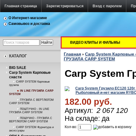
Главная страница
Зарегистрироваться
Вход с паролем
Пр
О Интернет-магазине
Самовывоз и доставка
ВИДЕО КЛИПЫ И ФИЛЬМЫ
Главная
Carp System Карповые 
»
КАТАЛОГ
ГРУЗИЛА CARP SYSTEM
BIG SALE
Carp System Г
Carp System Карповые
снасти
CARP SYSTEM Карповые
грузила
IN LINE ГРУЗИЛА CARP
SYSTEM
182.00 руб.
ГРУЗИЛА С ВЕРТЛЮГОМ
CARP SYSTEM
Артикул:
2 067 120
ПОШТУЧНО - IN LINE
ГРУЗИЛА CARP SYSTEM
На складе: да
ПОШУЧНО - ГРУЗИЛА С
ВЕРТЛЮГОМ CARP SYSTEM
Кол-во:
CARP SYSTEM Фурнитура и
аксессуары