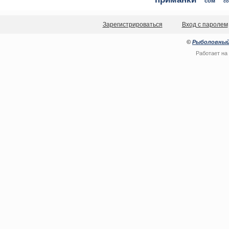
сом
со
Зарегистрироваться
Вход с паролем
©
Рыболовный
Работает на