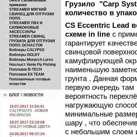
ORKA Силиконовые
Грузило "Carp System
приманки
STREAMER МЯГКИЙ
количество в упаков
СВИНЕЦ ДЛЯ ОТГРУЗКИ
ПОПЛ.
STREAMER ПВХ И
CS
Eccentric
Lead
ве
СИЛИКОНОВЫЕ
АКСЕССУАРЫ
схеме
in
line
с приме
STREAMER СВИНЦ.
ГРУЗИЛА ДЛЯ ОТГРУЗКИ
гарантирует качеств
ПОПЛ. ОСНАСТОК
Воблеры CALYPSO
свинцовой поверхност
Воблеры GOLDY
камуфлирующей окра
Воблеры Monarch Lures
Нахлыст Vania Fly Fishing
наименьшую заметнос
Поплавок B-TECH
Поплавок EX TEAM
грунта . Данная фор
Поплавочные готовые
оснастки
первую очередь там
вероятность перехлё
БЛОГ / НОВОСТИ
нагружающую способн
19.07.2017 11:54:41
CALYPSO F3 - НОВАЯ
минимальные размеры
РАСКРАСКА
шару , что обеспечи
18.07.2017 23:10:09
GOLDY НОВЫЕ ЦВЕТА
с небольшим слоем и
24.06.2017 09:37:24