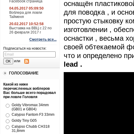
Facebook страница
оснащён пластиковой
04.05.2017 05:09:50
для поводка , и осн
Воблера для ловли
Тайменя
простую стыковку ко
20.02.2017 10:52:58
изготовлении , обес
Выставка на ВВЦ с 22 по
26 февраля 2017 г
оснастки , весьма х
Смотреть все...
своей обтекаемой фо
Подписаться на новости:
что и определено пр
или
lead
.
ГОЛОСОВАНИЕ
Какой из ниже
перечисленных воблеров
Вас больше всего порадовал
при ловле Головля
Goldy Vibromax 34mm
(GB01 и GB04)
Calypso Fantom F3 33mm
Goldy Tiny G05
Calypso Chubb CH318
31,8mm