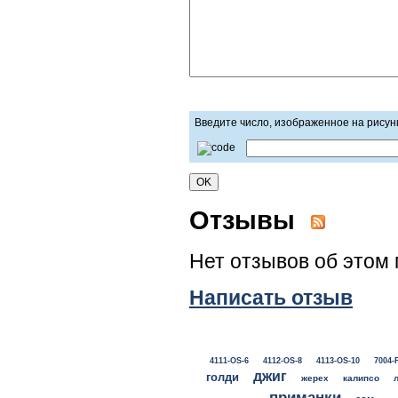
Введите число, изображенное на рисун
Отзывы
Нет отзывов об этом 
Написать отзыв
4111-OS-6
4112-OS-8
4113-OS-10
7004-
джиг
голди
жерех
калипсо
приманки