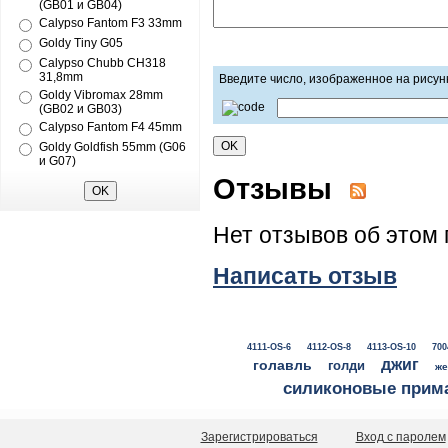
(GB01 и GB04)
Calypso Fantom F3 33mm
Goldy Tiny G05
Calypso Chubb CH318
31,8mm
Введите число, изображенное на рисун
Goldy Vibromax 28mm
(GB02 и GB03)
Calypso Fantom F4 45mm
Goldy Goldfish 55mm (G06
и G07)
Отзывы
Нет отзывов об этом 
Написать отзыв
4111-OS-6
4112-OS-8
4113-OS-10
700
джиг
голавль
голди
же
силиконовые прим
Зарегистрироваться
Вход с паролем