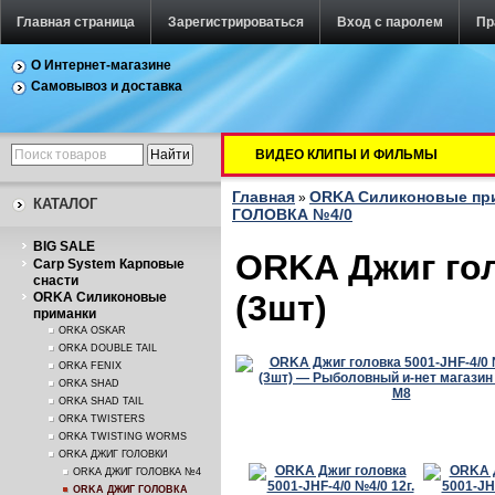
Главная страница
Зарегистрироваться
Вход с паролем
Пр
О Интернет-магазине
Самовывоз и доставка
ВИДЕО КЛИПЫ И ФИЛЬМЫ
Главная
ORKA Силиконовые пр
»
КАТАЛОГ
ГОЛОВКА №4/0
BIG SALE
ORKA Джиг гол
Carp System Карповые
снасти
(3шт)
ORKA Силиконовые
приманки
ORKA OSKAR
ORKA DOUBLE TAIL
ORKA FENIX
ORKA SHAD
ORKA SHAD TAIL
ORKA TWISTERS
ORKA TWISTING WORMS
ORKA ДЖИГ ГОЛОВКИ
ORKA ДЖИГ ГОЛОВКА №4
ORKA ДЖИГ ГОЛОВКА