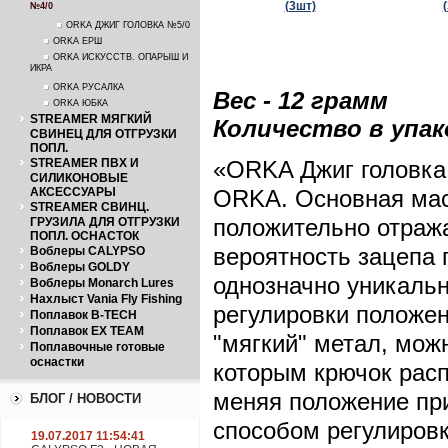
№4/0
ORKA ДЖИГ ГОЛОВКА №5/0
ORKA ЕРШ
ORKA ИСКУССТВ. ОПАРЫШ И
ИКРА
ORKA РУСАЛКА
Вес - 12 грамм
ORKA ЮБКА
STREAMER МЯГКИЙ
Количество в упако
СВИНЕЦ ДЛЯ ОТГРУЗКИ
ПОПЛ.
STREAMER ПВХ И
«ORKA Джиг головка 
СИЛИКОНОВЫЕ
АКСЕССУАРЫ
ORKA. Основная мас
STREAMER СВИНЦ.
положительно отража
ГРУЗИЛА ДЛЯ ОТГРУЗКИ
ПОПЛ. ОСНАСТОК
вероятность зацепа 
Воблеры CALYPSO
Воблеры GOLDY
однозначно уникальн
Воблеры Monarch Lures
Нахлыст Vania Fly Fishing
регулировки положен
Поплавок B-TECH
Поплавок EX TEAM
"мягкий" метал, мож
Поплавочные готовые
оснастки
которым крючок рас
меняя положение при
БЛОГ / НОВОСТИ
способом регулиров
19.07.2017 11:54:41