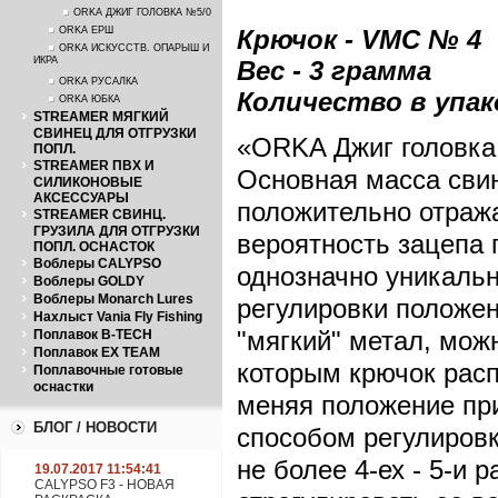
ORKA ДЖИГ ГОЛОВКА №5/0
ORKA ЕРШ
Крючок - VMC № 4
ORKA ИСКУССТВ. ОПАРЫШ И
ИКРА
Вес - 3 грамма
ORKA РУСАЛКА
Количество в упако
ORKA ЮБКА
STREAMER МЯГКИЙ
СВИНЕЦ ДЛЯ ОТГРУЗКИ
«ORKA Джиг головка 
ПОПЛ.
STREAMER ПВХ И
Основная масса свин
СИЛИКОНОВЫЕ
АКСЕССУАРЫ
положительно отража
STREAMER СВИНЦ.
ГРУЗИЛА ДЛЯ ОТГРУЗКИ
вероятность зацепа 
ПОПЛ. ОСНАСТОК
Воблеры CALYPSO
однозначно уникальн
Воблеры GOLDY
Воблеры Monarch Lures
регулировки положен
Нахлыст Vania Fly Fishing
"мягкий" метал, мож
Поплавок B-TECH
Поплавок EX TEAM
которым крючок рас
Поплавочные готовые
оснастки
меняя положение при
БЛОГ / НОВОСТИ
способом регулиров
не более 4-ех - 5-и 
19.07.2017 11:54:41
CALYPSO F3 - НОВАЯ