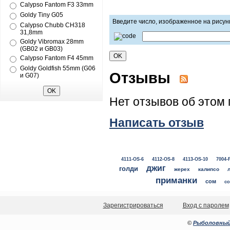
Calypso Fantom F3 33mm
Goldy Tiny G05
Введите число, изображенное на рисун
Calypso Chubb CH318
31,8mm
Goldy Vibromax 28mm
(GB02 и GB03)
Calypso Fantom F4 45mm
Goldy Goldfish 55mm (G06
Отзывы
и G07)
Нет отзывов об этом 
Написать отзыв
4111-OS-6
4112-OS-8
4113-OS-10
7004-
джиг
голди
жерех
калипсо
приманки
сом
со
Зарегистрироваться
Вход с паролем
©
Рыболовный