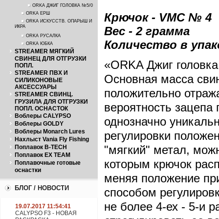
ORKA ДЖИГ ГОЛОВКА №5/0
ORKA ЕРШ
Крючок - VMC № 4
ORKA ИСКУССТВ. ОПАРЫШ И
ИКРА
Вес - 2 грамма
ORKA РУСАЛКА
Количество в упако
ORKA ЮБКА
STREAMER МЯГКИЙ
СВИНЕЦ ДЛЯ ОТГРУЗКИ
«ORKA Джиг головка 
ПОПЛ.
STREAMER ПВХ И
Основная масса свин
СИЛИКОНОВЫЕ
АКСЕССУАРЫ
положительно отража
STREAMER СВИНЦ.
ГРУЗИЛА ДЛЯ ОТГРУЗКИ
вероятность зацепа 
ПОПЛ. ОСНАСТОК
Воблеры CALYPSO
однозначно уникальн
Воблеры GOLDY
Воблеры Monarch Lures
регулировки положен
Нахлыст Vania Fly Fishing
"мягкий" метал, мож
Поплавок B-TECH
Поплавок EX TEAM
которым крючок рас
Поплавочные готовые
оснастки
меняя положение при
БЛОГ / НОВОСТИ
способом регулиров
не более 4-ех - 5-и 
19.07.2017 11:54:41
CALYPSO F3 - НОВАЯ