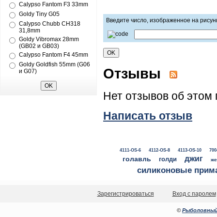
Calypso Fantom F3 33mm
Goldy Tiny G05
Введите число, изображенное на рисун
Calypso Chubb CH318
31,8mm
Goldy Vibromax 28mm
(GB02 и GB03)
Calypso Fantom F4 45mm
Goldy Goldfish 55mm (G06
Отзывы
и G07)
Нет отзывов об этом 
Написать отзыв
4111-OS-6
4112-OS-8
4113-OS-10
700
джиг
голавль
голди
же
силиконовые прим
Зарегистрироваться
Вход с паролем
©
Рыболовный