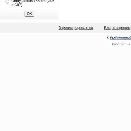
Goldy Goldfish 55mm (G06
и G07)
Зарегистрироваться
Вход с паролем
©
Рыболовный
Работает на