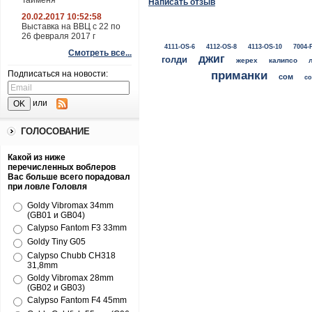
Тайменя
Написать отзыв
20.02.2017 10:52:58
Выставка на ВВЦ с 22 по
26 февраля 2017 г
4111-OS-6
4112-OS-8
4113-OS-10
7004-
Смотреть все...
джиг
голди
жерех
калипсо
Подписаться на новости:
приманки
сом
со
или
ГОЛОСОВАНИЕ
Какой из ниже
перечисленных воблеров
Вас больше всего порадовал
при ловле Головля
Goldy Vibromax 34mm
(GB01 и GB04)
Calypso Fantom F3 33mm
Goldy Tiny G05
Calypso Chubb CH318
31,8mm
Goldy Vibromax 28mm
(GB02 и GB03)
Calypso Fantom F4 45mm