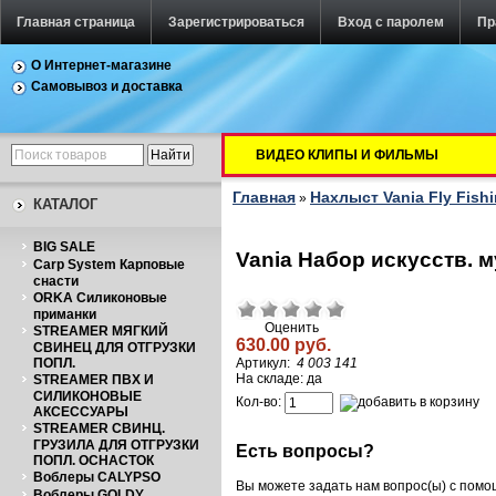
Главная страница
Зарегистрироваться
Вход с паролем
Пр
О Интернет-магазине
Самовывоз и доставка
ВИДЕО КЛИПЫ И ФИЛЬМЫ
Главная
Нахлыст Vania Fly Fish
»
КАТАЛОГ
BIG SALE
Vania Набор искусств. м
Carp System Карповые
снасти
ORKA Силиконовые
приманки
Оценить
STREAMER МЯГКИЙ
630.00 руб.
СВИНЕЦ ДЛЯ ОТГРУЗКИ
ПОПЛ.
Артикул:
4 003 141
На складе: да
STREAMER ПВХ И
СИЛИКОНОВЫЕ
Кол-во:
АКСЕССУАРЫ
STREAMER СВИНЦ.
ГРУЗИЛА ДЛЯ ОТГРУЗКИ
Есть вопросы?
ПОПЛ. ОСНАСТОК
Воблеры CALYPSO
Вы можете задать нам вопрос(ы) с пом
Воблеры GOLDY