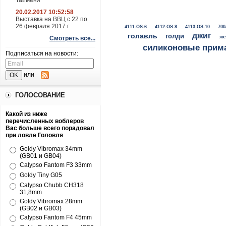
Тайменя
20.02.2017 10:52:58
Выставка на ВВЦ с 22 по
26 февраля 2017 г
4111-OS-6
4112-OS-8
4113-OS-10
700
джиг
голавль
голди
же
Смотреть все...
силиконовые прим
Подписаться на новости:
или
ГОЛОСОВАНИЕ
Какой из ниже
перечисленных воблеров
Вас больше всего порадовал
при ловле Головля
Goldy Vibromax 34mm
(GB01 и GB04)
Calypso Fantom F3 33mm
Goldy Tiny G05
Calypso Chubb CH318
31,8mm
Goldy Vibromax 28mm
(GB02 и GB03)
Calypso Fantom F4 45mm