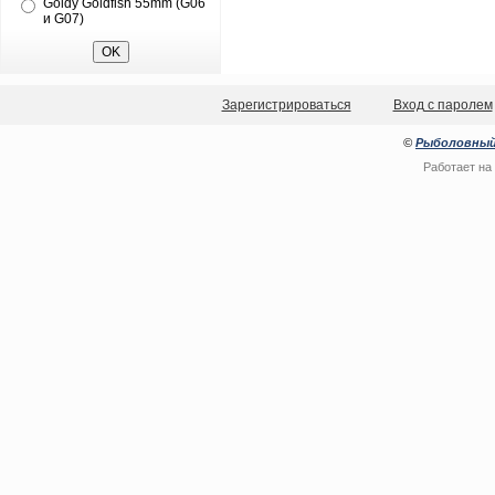
Goldy Goldfish 55mm (G06
и G07)
Зарегистрироваться
Вход с паролем
©
Рыболовный
Работает на