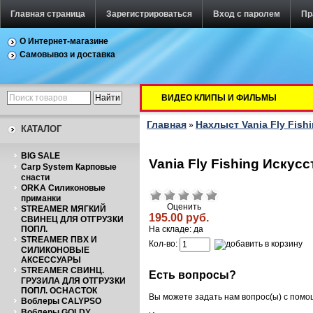
Главная страница
Зарегистрироваться
Вход с паролем
Пр
О Интернет-магазине
Самовывоз и доставка
ВИДЕО КЛИПЫ И ФИЛЬМЫ
Главная
Нахлыст Vania Fly Fish
»
КАТАЛОГ
BIG SALE
Vania Fly Fishing Искус
Carp System Карповые
снасти
ORKA Силиконовые
приманки
Оценить
STREAMER МЯГКИЙ
195.00 руб.
СВИНЕЦ ДЛЯ ОТГРУЗКИ
ПОПЛ.
На складе: да
STREAMER ПВХ И
Кол-во:
СИЛИКОНОВЫЕ
АКСЕССУАРЫ
STREAMER СВИНЦ.
Есть вопросы?
ГРУЗИЛА ДЛЯ ОТГРУЗКИ
ПОПЛ. ОСНАСТОК
Вы можете задать нам вопрос(ы) с пом
Воблеры CALYPSO
Воблеры GOLDY