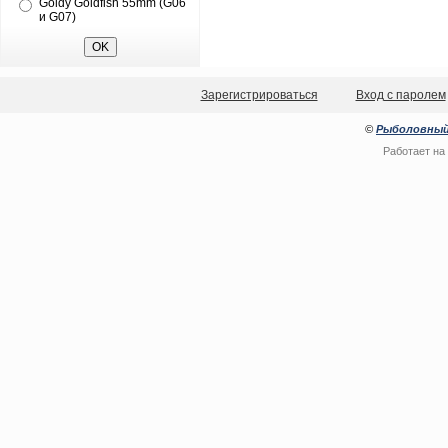
Goldy Goldfish 55mm (G06
и G07)
Зарегистрироваться
Вход с паролем
©
Рыболовный
Работает на