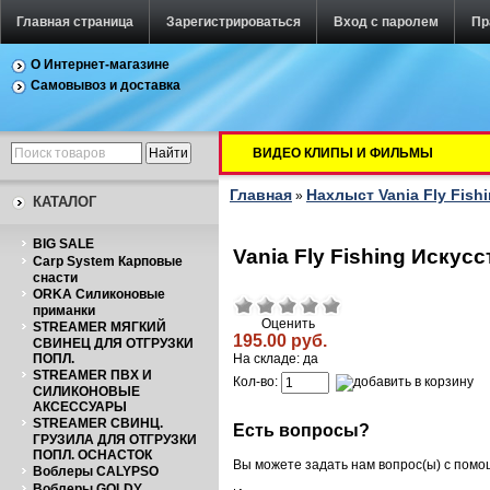
Главная страница
Зарегистрироваться
Вход с паролем
Пр
О Интернет-магазине
Самовывоз и доставка
ВИДЕО КЛИПЫ И ФИЛЬМЫ
Главная
Нахлыст Vania Fly Fish
»
КАТАЛОГ
BIG SALE
Vania Fly Fishing Искус
Carp System Карповые
снасти
ORKA Силиконовые
приманки
Оценить
STREAMER МЯГКИЙ
195.00 руб.
СВИНЕЦ ДЛЯ ОТГРУЗКИ
ПОПЛ.
На складе: да
STREAMER ПВХ И
Кол-во:
СИЛИКОНОВЫЕ
АКСЕССУАРЫ
STREAMER СВИНЦ.
Есть вопросы?
ГРУЗИЛА ДЛЯ ОТГРУЗКИ
ПОПЛ. ОСНАСТОК
Вы можете задать нам вопрос(ы) с пом
Воблеры CALYPSO
Воблеры GOLDY