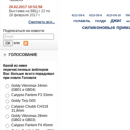
Тайменя
20.02.2017 10:52:58
Выставка на ВВЦ с 22 по
26 февраля 2017 г
4111-OS-6
4112-OS-8
4113-OS-10
700
джиг
голавль
голди
же
Смотреть все...
силиконовые прим
Подписаться на новости:
или
ГОЛОСОВАНИЕ
Какой из ниже
перечисленных воблеров
Вас больше всего порадовал
при ловле Головля
Goldy Vibromax 34mm
(GB01 и GB04)
Calypso Fantom F3 33mm
Goldy Tiny G05
Calypso Chubb CH318
31,8mm
Goldy Vibromax 28mm
(GB02 и GB03)
Calypso Fantom F4 45mm